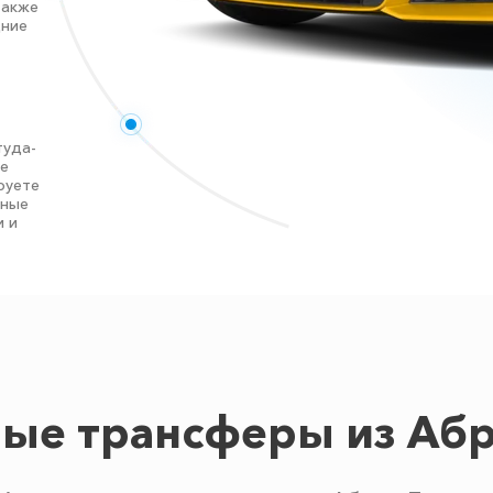
также
дние
туда-
те
руете
нные
и и
ые трансферы из Аб