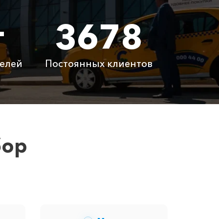
т
3678
 ₽
6820 ₽
 ₽
9140 ₽
елей
Постоянных клиентов
латно
Бесплатно
латно
Бесплатно
 ₽
6100 ₽
бор
ам сообщит менеджер при заказе.