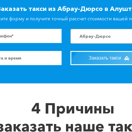
Заказать такси из Абрау-Дюрсо в Алушт
ите форму и получите точный рассчет стоимости вашей 
Абрау-Дюрсо
Заказать такси
4 Причины
заказать наше та