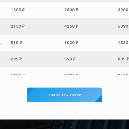
1300 ₽
2600 ₽
3900
2130 ₽
4260 ₽
6390
и
510 ₽
1020 ₽
1530
295 ₽
590 ₽
885 ₽
1215 ₽
2430 ₽
3645
345 ₽
690 ₽
1035
Заказать такси
2365 ₽
4730 ₽
7095
2095 ₽
4190 ₽
6285