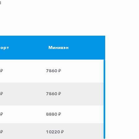
в
орт
Минивэн
 ₽
7860 ₽
 ₽
7860 ₽
 ₽
8880 ₽
 ₽
10220 ₽