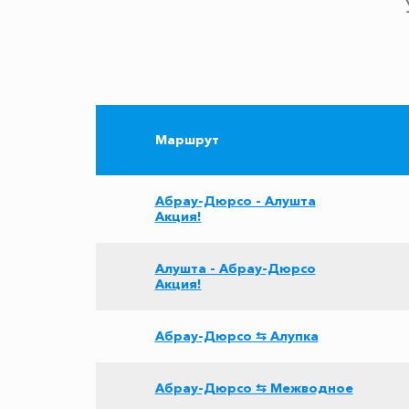
Маршрут
Абрау-Дюрсо - Алушта
Акция!
Алушта - Абрау-Дюрсо
Акция!
Абрау-Дюрсо ⇆ Алупка
Абрау-Дюрсо ⇆ Межводное