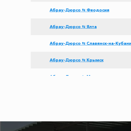
Абрау-Дюрсо ⇆ Феодосия
Абрау-Дюрсо ⇆ Ялта
Абрау-Дюрсо ⇆ Славянск-на-Кубан
Абрау-Дюрсо ⇆ Крымск
Абрау-Дюрсо ⇆ Мысовое
Абрау-Дюрсо ⇆ Большой Утриш
Абрау-Дюрсо ⇆ Кастрополь
Абрау-Дюрсо ⇆ Чайка