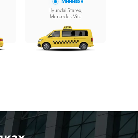
Минивэн
Hyundai Starex,
Mercedes Vito
дках