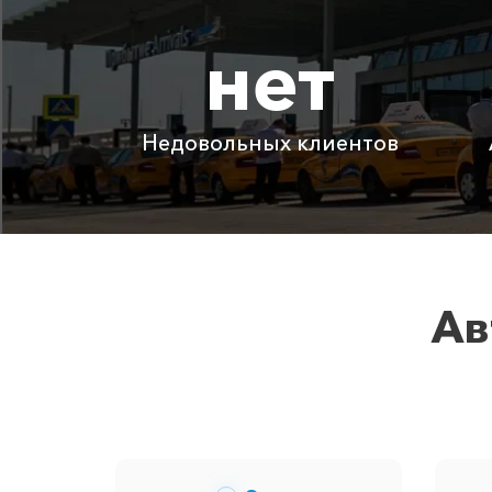
нет
Абрау-Дюрсо ⇆ Зуя
Абрау-Дюрсо ⇆ Орлиное
Недовольных клиентов
Детское автокресло
Ожидание машины
Аренда автомобиля с водителем
Ав
Цены по акции ограничены количе