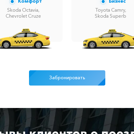
Комфорт
Бизнес
Skoda Octavia,
Toyota Camry,
Chevrolet Cruze
Skoda Superb
Забронировать
ывы клиентов о поез