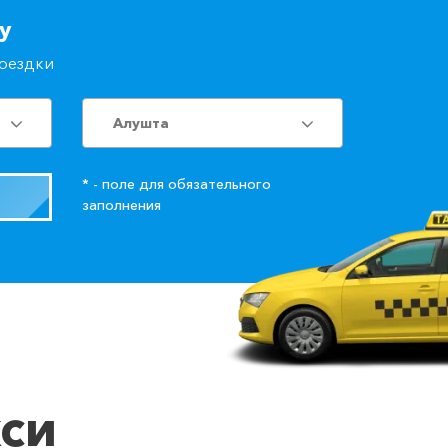
у
поездки
Алушта
* - поле для обязательного
заполнения
кси