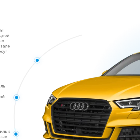
ны
дней
но
кзале
су!
ель
ой
иль в
чные