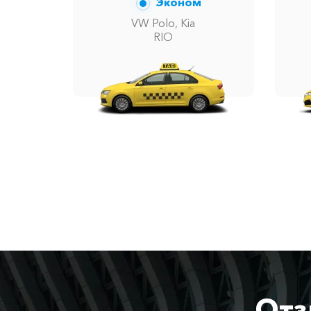
Эконом
VW Polo, Kia
RIO
Отз