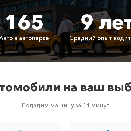
165
9 ле
1705 ₽
3410 ₽
5115
2285 ₽
4570 ₽
6855
Авто в автопарке
Средний опыт водит
Бесплатно
Бесплатно
Бесп
Бесплатно
Бесплатно
Бесп
3800 ₽
4700 ₽
6300
томобили на ваш вы
ством свободных автомобилей в г Алушта. Точную цену в
Подадим машину за 14 минут