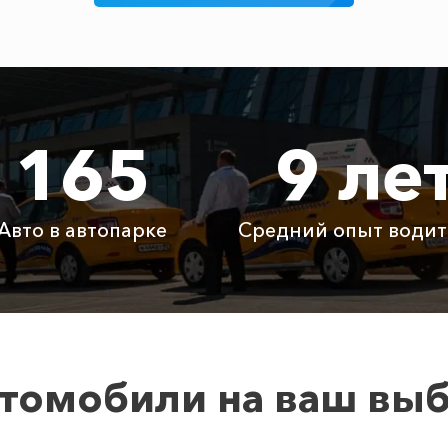
2270 ₽
4540 ₽
6810 ₽
1610 ₽
3220 ₽
4830 ₽
165
9 ле
2300 ₽
4600 ₽
6900 ₽
Авто в автопарке
Средний опыт водит
2130 ₽
4260 ₽
6390 ₽
255 ₽
510 ₽
765 ₽
томобили на ваш вы
915 ₽
1830 ₽
2745 ₽