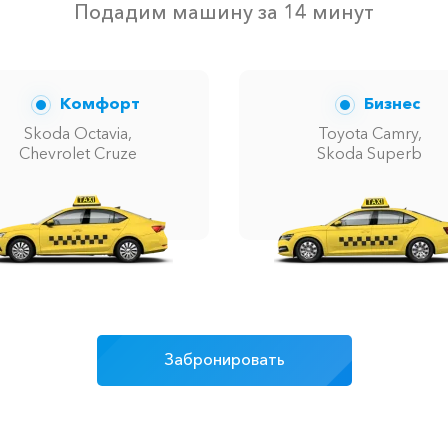
Подадим машину за 14 минут
2115 ₽
4230 ₽
6345 ₽
2135 ₽
4270 ₽
6405 ₽
Комфорт
Бизнес
Skoda Octavia,
Toyota Camry,
Chevrolet Cruze
Skoda Superb
1575 ₽
3150 ₽
4725 ₽
1965 ₽
3930 ₽
5895 ₽
350 ₽
400 ₽
500 ₽
Забронировать
640 ₽
1280 ₽
1920 ₽