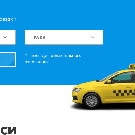
поездки
Куда
* - поле для обязательного
заполнения
кси