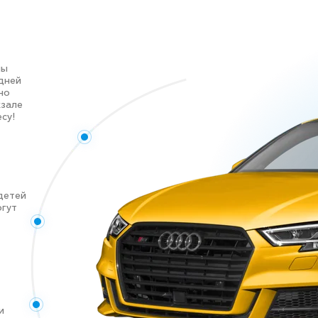
ны
дней
но
кзале
су!
детей
огут
и