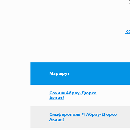
к
Маршрут
Сочи ⇆ Абрау-Дюрсо
Акция!
Симферополь ⇆ Абрау-Дюрсо
Акция!