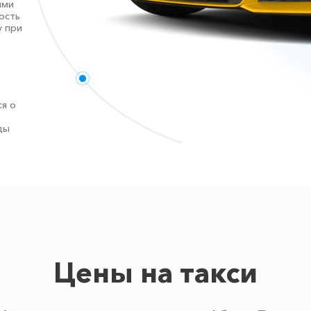
ыми
ость
у при
я о
ды
Цены на такси