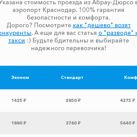
Указана стоимость проезда из Абрау-Дюрсо 
аэропорт Краснодар. 100% гарантия
безопастности и комфорта.
Дорого? Посмотрите
как "дешево" возят
онкуренты
. А еще для вас статья
о "разводе" 
такси
:) Будьте бдительны и выбирайте
надежного перевозчика!
Эконом
Стандарт
Комф
1425 ₽
2850 ₽
4275 ₽
1880 ₽
3760 ₽
5640 ₽