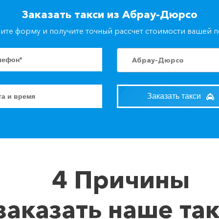
Заказать такси из Абрау-Дюрсо
ите форму и получите точный рассчет стоимости вашей 
Абрау-Дюрсо
Заказать такси
4 Причины
заказать наше та