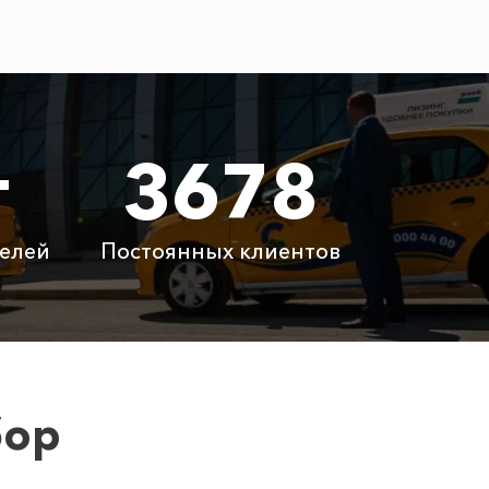
9080 ₽
6440 ₽
т
3678
9200 ₽
елей
Постоянных клиентов
8520 ₽
1020 ₽
бор
3660 ₽