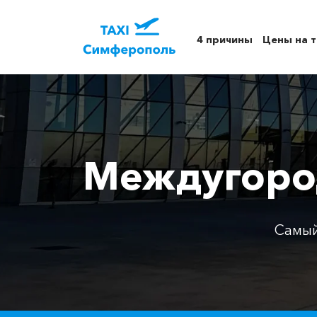
4 причины
Цены на т
Междугород
Самый