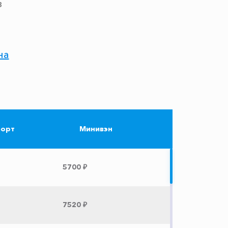
в
на
орт
Минивэн
5700 ₽
7520 ₽