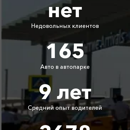
нет
Абрау-Дюрсо ⇆
250 ₽
300 ₽
350 ₽
400 ₽
Новороссийск
Недовольных клиентов
Абрау-Дюрсо ⇆
1215 ₽
2430 ₽
3645 ₽
4860 ₽
Мысовое
165
Абрау-Дюрсо ⇆
895 ₽
1790 ₽
2685 ₽
3580 ₽
Горячий Ключ
Авто в автопарке
Абрау-Дюрсо ⇆
1590 ₽
3180 ₽
4770 ₽
6360 ₽
Капсель
9 лет
Абрау-Дюрсо ⇆
2095 ₽
4190 ₽
6285 ₽
8380 ₽
Вилино
Средний опыт водителей
Детское
Бесплатно
Бесплатно
Бесплатно
Бесплатно
автокресло