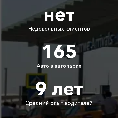
нет
Абрау-Дюрсо ⇆
360 ₽
720 ₽
1080 ₽
1440 ₽
Джанхот
Недовольных клиентов
Абрау-Дюрсо ⇆
2365 ₽
4730 ₽
7095 ₽
9460 ₽
Кастрополь
165
Абрау-Дюрсо ⇆
2095 ₽
4190 ₽
6285 ₽
8380 ₽
Чайка
Авто в автопарке
Абрау-Дюрсо ⇆
2050 ₽
4100 ₽
6150 ₽
8200 ₽
Чонгар
9 лет
Абрау-Дюрсо ⇆
250 ₽
500 ₽
750 ₽
1000 ₽
Бетта
Средний опыт водителей
Детское
Бесплатно
Бесплатно
Бесплатно
Бесплатно
автокресло