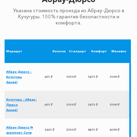
Указана стоимость проезда из Абрау-Дюрсо в
Кучугуры. 100% гарантия безопастности и
комфорта.
Маршрут
Эконом
Стандарт
Комфорт
Минивэн
Абрау-Дюрсо -
Кучугуры
625 ₽
1250 ₽
1875 ₽
2500 ₽
Акция!
Кучугуры - Абрау-
Дюрсо
625 ₽
1250 ₽
1875 ₽
2500 ₽
Акция!
Абрау-Дюрсо ⇆
1625 ₽
3250 ₽
4875 ₽
6500 ₽
аэропорт Сочи