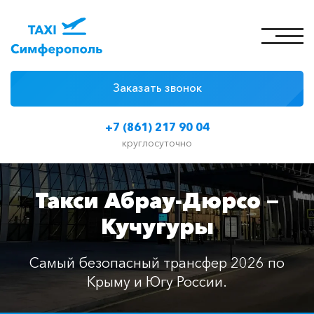
Заказать звонок
4 причины
+7 (861) 217 90 04
Цены на такси
круглосуточно
Классы автомобилей
Такси Абрау-Дюрсо —
Отзывы
Кучугуры
Контакты
Самый безопасный трансфер 2026 по
Крыму и Югу России.