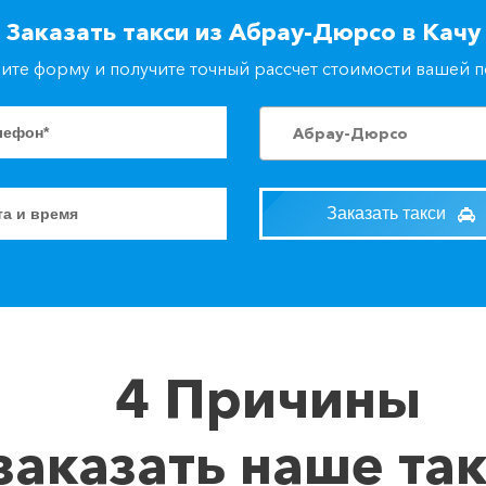
Заказать такси из Абрау-Дюрсо в Качу
ите форму и получите точный рассчет стоимости вашей 
Абрау-Дюрсо
Заказать такси
4 Причины
заказать наше та