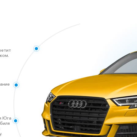
е
ретит
жом.
дание
и Юга
обиля
с
.