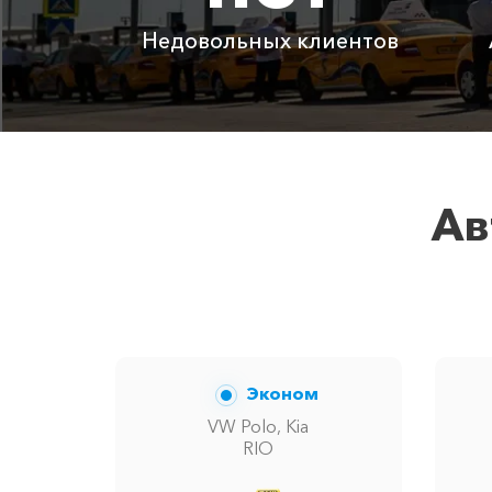
Абрау-Дюрсо ⇆ Гостагаевская
Недовольных клиентов
Детское автокресло
Ожидание машины
Аренда автомобиля с водителем
Ав
Цены по акции ограничены колич
Эконом
VW Polo, Kia
RIO