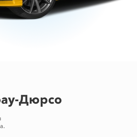
рау-Дюрсо
в
а.