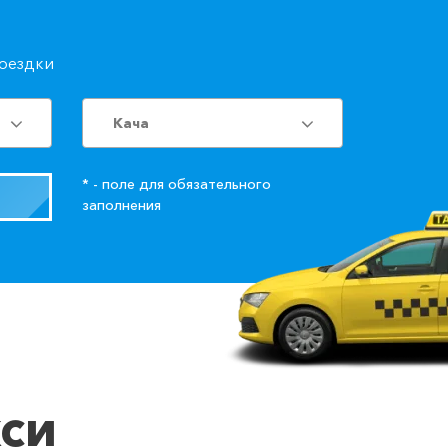
поездки
Кача
* - поле для обязательного
заполнения
кси