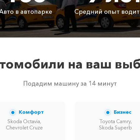
225 ₽
450 ₽
675 ₽
Авто в автопарке
Средний опыт водит
Бесплатно
Бесплатно
Бесп
Бесплатно
Бесплатно
Бесп
3800 ₽
4700 ₽
6300
томобили на ваш вы
еством свободных автомобилей в г Кача. Точную цену ва
Подадим машину за 14 минут
Комфорт
Бизнес
Skoda Octavia,
Toyota Camry,
Chevrolet Cruze
Skoda Superb