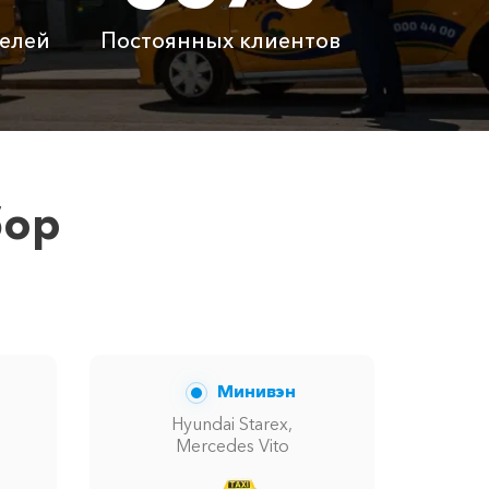
900 ₽
елей
Постоянных клиентов
латно
Бесплатно
латно
Бесплатно
 ₽
6100 ₽
бор
м сообщит менеджер при заказе.
Минивэн
Hyundai Starex,
Mercedes Vito