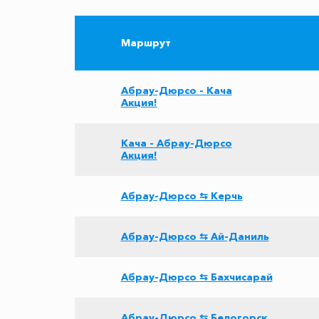
Маршрут
Абрау-Дюрсо - Кача
Акция!
Кача - Абрау-Дюрсо
Акция!
Абрау-Дюрсо ⇆ Керчь
Абрау-Дюрсо ⇆ Ай-Даниль
Абрау-Дюрсо ⇆ Бахчисарай
Абрау-Дюрсо ⇆ Белогорск