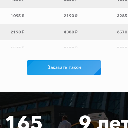
1095 ₽
2190 ₽
3285
2190 ₽
4380 ₽
6570
1845 ₽
3690 ₽
5535
1845 ₽
3690 ₽
5535
Заказать такси
1215 ₽
2430 ₽
3645
1865 ₽
3730 ₽
5595
165
9 ле
2305 ₽
4610 ₽
6915