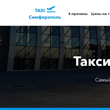
4 причины
Цены на т
Такс
Самый