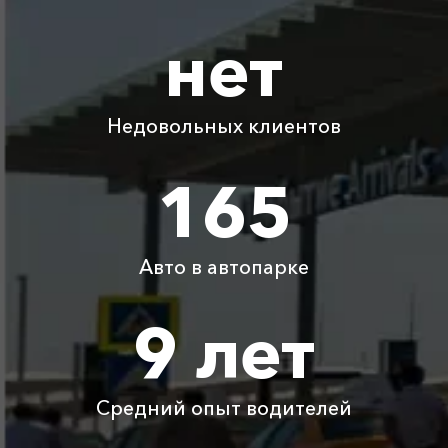
нет
Абрау-Дюрсо ⇆
650 ₽
1300 ₽
1950 ₽
2600 ₽
Тамань
Недовольных клиентов
Абрау-Дюрсо ⇆
1280 ₽
2560 ₽
3840 ₽
5120 ₽
Приморско-Ахтарск
165
Абрау-Дюрсо ⇆
1735 ₽
3470 ₽
5205 ₽
6940 ₽
Приветное
Авто в автопарке
Абрау-Дюрсо ⇆
300 ₽
350 ₽
400 ₽
450 ₽
Тоннельная
9 лет
Абрау-Дюрсо ⇆
670 ₽
1340 ₽
2010 ₽
2680 ₽
Лермонтово
Средний опыт водителей
Детское
Бесплатно
Бесплатно
Бесплатно
Бесплатно
автокресло