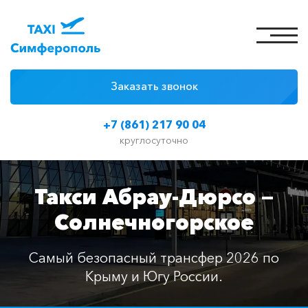
Заказать звонок
4 причины
+7 (861) 217 90 04
Цены на такси
круглосуточно
Классы автомобилей
Такси Абрау-Дюрсо —
Отзывы
Солнечногорское
Контакты
Самый безопасный трансфер 2026 по
Крыму и Югу России.