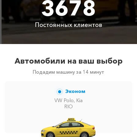
3678
Аренда автомобиля
3800 ₽
4700 ₽
6300 ₽
6100 ₽
с водителем
Постоянных клиентов
Цены по акции ограничены количеством свободных
автомобилей в г Утёс. Точную цену вам сообщит
менеджер при заказе.
Автомобили на ваш выбор
Подадим машину за 14 минут
Эконом
VW Polo, Kia
RIO