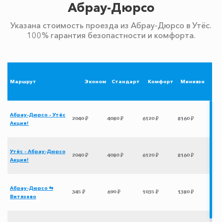
Абрау-Дюрсо
Указана стоимость проезда из Абрау-Дюрсо в Утёс.
100% гарантия безопастности и комфорта.
Маршрут
Эконом
Стандарт
Комфорт
Минивэн
Абрау-Дюрсо - Утёс
2040 ₽
4080 ₽
6120 ₽
8160 ₽
Акция!
Утёс - Абрау-Дюрсо
2040 ₽
4080 ₽
6120 ₽
8160 ₽
Акция!
Абрау-Дюрсо ⇆
345 ₽
690 ₽
1035 ₽
1380 ₽
Витязево