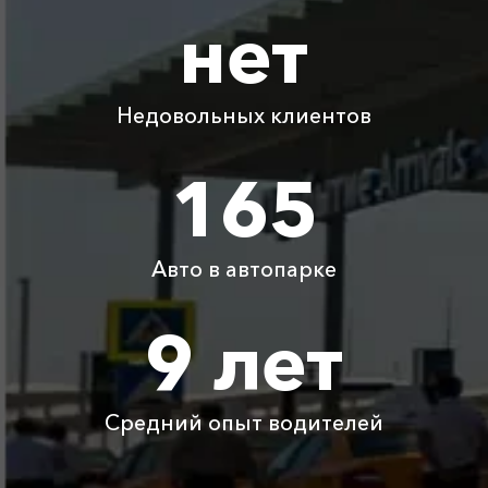
нет
Абрау-Дюрсо ⇆
2245 ₽
4490 ₽
6735 ₽
8980 ₽
Симеиз
Недовольных клиентов
Абрау-Дюрсо ⇆
625 ₽
1250 ₽
1875 ₽
2500 ₽
Кучугуры
165
Абрау-Дюрсо ⇆
915 ₽
1830 ₽
2745 ₽
3660 ₽
Туапсе
Авто в автопарке
Абрау-Дюрсо ⇆
1825 ₽
3650 ₽
5475 ₽
7300 ₽
Красная Поляна
9 лет
Абрау-Дюрсо ⇆
440 ₽
880 ₽
1320 ₽
1760 ₽
Благовещенская
Средний опыт водителей
Детское
Бесплатно
Бесплатно
Бесплатно
Бесплатно
автокресло