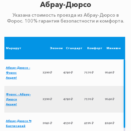
Абрау-Дюрсо
Указана стоимость проезда из Абрау-Дюрсо в
Форос. 100% гарантия безопастности и комфорта.
Маршрут
Эконом
Стандарт
Комфорт
Минивэн
Абрау-Дюрсо -
Форос
2390 ₽
4780 ₽
7170 ₽
9560 ₽
Акция!
Форос - Абрау-
Дюрсо
2390 ₽
4780 ₽
7170 ₽
9560 ₽
Акция!
Абрау-Дюрсо ⇆
2065 ₽
4130 ₽
6195 ₽
8260 ₽
Бахчисарай