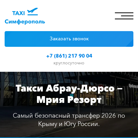
Заказать звонок
4 причины
+7 (861) 217 90 04
Цены на такси
круглосуточно
Классы автомобилей
Такси Абрау-Дюрсо —
Отзывы
Мрия Резорт
Контакты
Самый безопасный трансфер 2026 по
Крыму и Югу России.