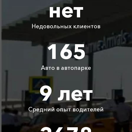
нет
Абрау-Дюрсо ⇆
1025 ₽
2050 ₽
3075 ₽
4100 ₽
Новоотрадное
Недовольных клиентов
Абрау-Дюрсо ⇆
500 ₽
1000 ₽
1500 ₽
2000 ₽
Темрюк
165
Абрау-Дюрсо ⇆
325 ₽
650 ₽
975 ₽
1300 ₽
Сукко
Авто в автопарке
Абрау-Дюрсо ⇆
440 ₽
880 ₽
1320 ₽
1760 ₽
Благовещенская
9 лет
Абрау-Дюрсо ⇆
2305 ₽
4610 ₽
6915 ₽
9220 ₽
Новоозерное
Средний опыт водителей
Детское
Бесплатно
Бесплатно
Бесплатно
Бесплатно
автокресло