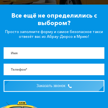
Все ещё не определились с
выбором?
Просто заполните форму и самое безопасное такси
отвезёт вас из Абрау-Дюрсо в Мрию!
Заказать звонок