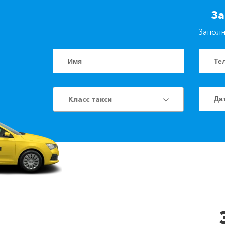
За
Заполн
Класс такси