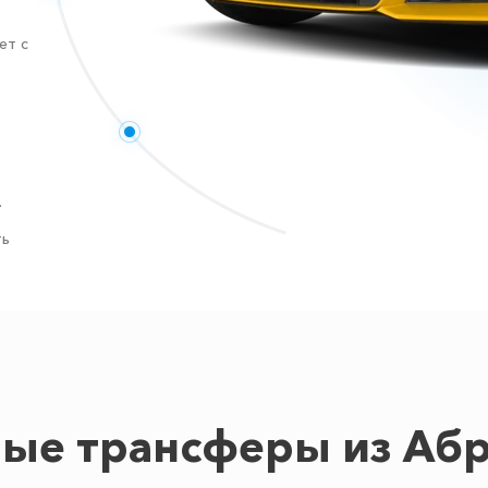
ет с
.
ть
ые трансферы из Аб