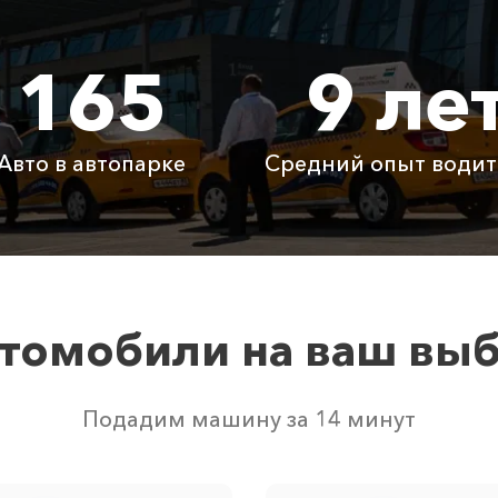
1825 ₽
3650 ₽
5475
165
9 ле
540 ₽
1080 ₽
1620
2290 ₽
4580 ₽
6870
Авто в автопарке
Средний опыт водит
Бесплатно
Бесплатно
Бесп
Бесплатно
Бесплатно
Бесп
3800 ₽
4700 ₽
6300
томобили на ваш вы
вом свободных автомобилей в г Феодосия. Точную цену 
Подадим машину за 14 минут