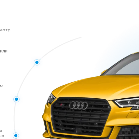
смотр
 или
го
я
но