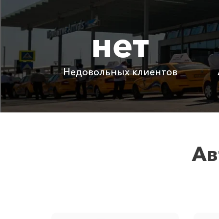
Абрау-Дюрсо ⇆ Красная Поляна
нет
Абрау-Дюрсо ⇆ Архипо-Осиповка
Абрау-Дюрсо ⇆ Фиолент
Недовольных клиентов
Детское автокресло
Ожидание машины
Аренда автомобиля с водителем
Ав
Цены по акции ограничены количест