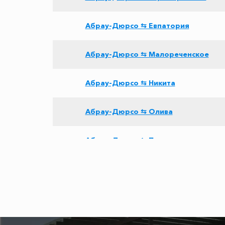
Абрау-Дюрсо ⇆ Евпатория
Абрау-Дюрсо ⇆ Малореченское
Абрау-Дюрсо ⇆ Никита
Абрау-Дюрсо ⇆ Олива
Абрау-Дюрсо ⇆ Парковое
Абрау-Дюрсо ⇆ Ялта
Абрау-Дюрсо ⇆ Витино