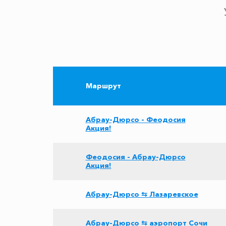
Маршрут
Абрау-Дюрсо - Феодосия
Акция!
Феодосия - Абрау-Дюрсо
Акция!
Абрау-Дюрсо ⇆ Лазаревское
Абрау-Дюрсо ⇆ аэропорт Сочи