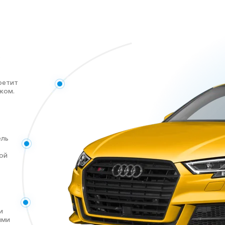
е
ретит
жом.
ель
ой
и
ыми