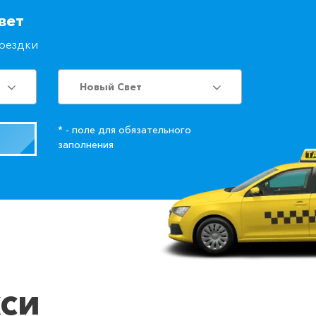
вет
поездки
Новый Свет
* - поле для обязательного
заполнения
кси