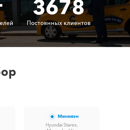
т
3678
 ₽
3100 ₽
елей
Постоянных клиентов
латно
Бесплатно
латно
Бесплатно
 ₽
6100 ₽
бор
 вам сообщит менеджер при заказе.
Минивэн
Hyundai Starex,