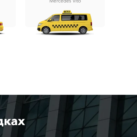
Mercedes Vito
дках