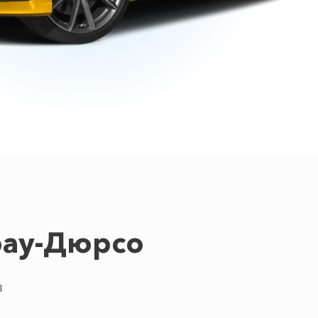
рау-Дюрсо
в