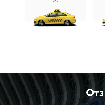
RIO
Отз