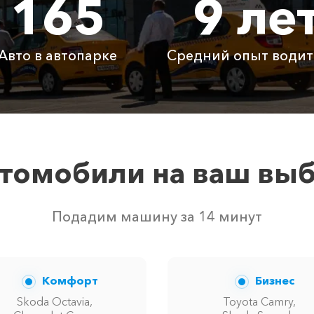
165
9 ле
ар
775 ₽
1550 ₽
2325
Авто в автопарке
Средний опыт водит
Бесплатно
Бесплатно
Бесп
Бесплатно
Бесплатно
Бесп
3800 ₽
4700 ₽
6300
томобили на ваш вы
вом свободных автомобилей в г Новый Свет. Точную цену
Подадим машину за 14 минут
Комфорт
Бизнес
Skoda Octavia,
Toyota Camry,