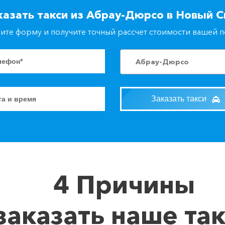
казать такси из Абрау-Дюрсо в Новый С
ите форму и получите точный рассчет стоимости вашей 
Абрау-Дюрсо
Заказать такси
4 Причины
заказать наше та