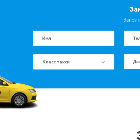
За
Заполн
Класс такси