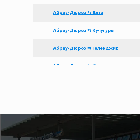
Абрау-Дюрсо ⇆ Ялта
Абрау-Дюрсо ⇆ Кучугуры
Абрау-Дюрсо ⇆ Геленджик
Абрау-Дюрсо ⇆ Канака
Абрау-Дюрсо ⇆ Приветное
Абрау-Дюрсо ⇆ Большой Утриш
Абрау-Дюрсо ⇆ Зеленогорье
Абрау-Дюрсо ⇆ Чонгар