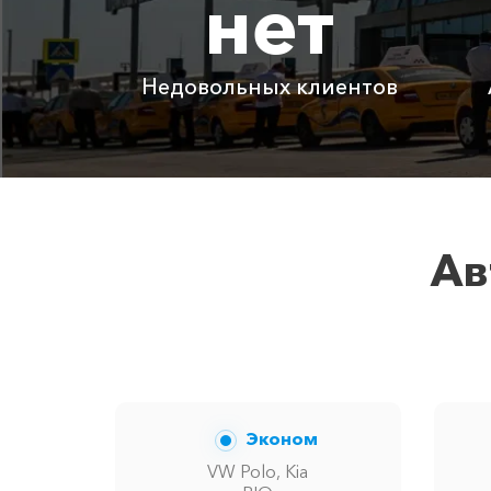
нет
Абрау-Дюрсо ⇆ аэропорт Краснод
Недовольных клиентов
Детское автокресло
Ожидание машины
Аренда автомобиля с водителем
Ав
Цены по акции ограничены количест
Эконом
VW Polo, Kia