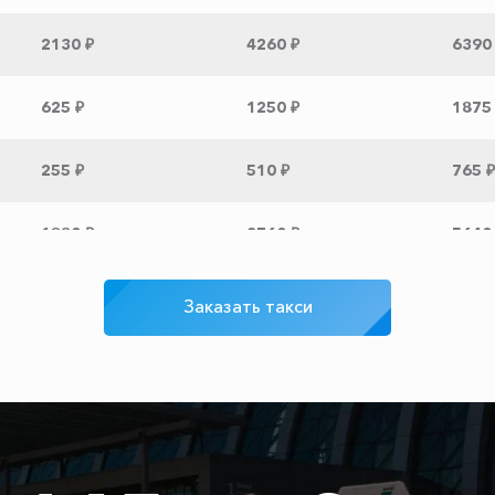
2130 ₽
4260 ₽
6390
625 ₽
1250 ₽
1875
255 ₽
510 ₽
765 ₽
1880 ₽
3760 ₽
5640
1735 ₽
3470 ₽
5205
Заказать такси
345 ₽
690 ₽
1035
1725 ₽
3450 ₽
5175
2050 ₽
4100 ₽
6150