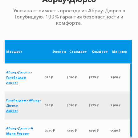
Указана стоимость проезда из Абрау-Дюрсо в
Голубицкую. 100% гарантия безопастности и
комфорта.
Маршрут
Эконом
Стандарт
Комфорт
Минивэн
Абрау-Дюрсо -
Голубицкая
525 ₽
1050 ₽
1575 ₽
2100 ₽
Акция!
Голубицкая - Абрау-
Дюрсо
525 ₽
1050 ₽
1575 ₽
2100 ₽
Акция!
Абрау-Дюрсо ⇆
2270 ₽
4540 ₽
6810 ₽
9080 ₽
Мрия Резорт