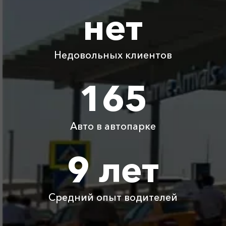
нет
Абрау-Дюрсо ⇆
250 ₽
300 ₽
350 ₽
400 ₽
Новороссийск
Недовольных клиентов
Абрау-Дюрсо ⇆
650 ₽
1300 ₽
1950 ₽
2600 ₽
Тамань
165
Абрау-Дюрсо ⇆
640 ₽
1280 ₽
1920 ₽
2560 ₽
Джубга
Авто в автопарке
Абрау-Дюрсо ⇆
2095 ₽
4190 ₽
6285 ₽
8380 ₽
Вилино
9 лет
Абрау-Дюрсо ⇆
2095 ₽
4190 ₽
6285 ₽
8380 ₽
Чайка
Средний опыт водителей
Детское
Бесплатно
Бесплатно
Бесплатно
Бесплатно
автокресло