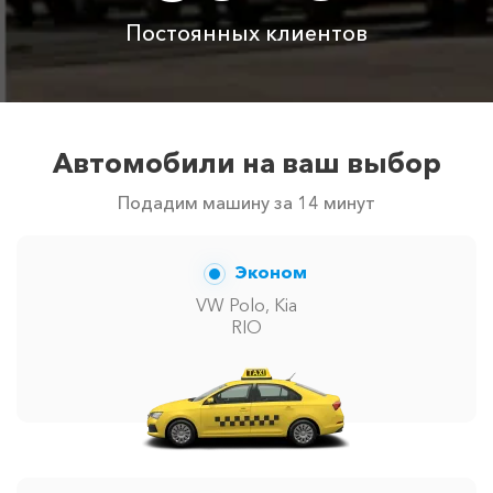
Постоянных клиентов
Аренда автомобиля
3800 ₽
4700 ₽
6300 ₽
6100 ₽
с водителем
Цены по акции ограничены количеством свободных
Автомобили на ваш выбор
автомобилей в г Сукко. Точную цену вам сообщит
менеджер при заказе.
Подадим машину за 14 минут
Эконом
VW Polo, Kia
RIO