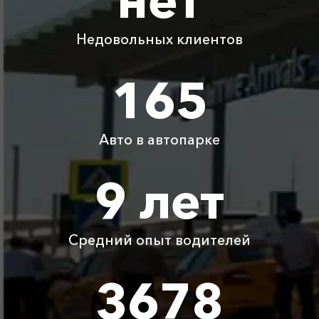
Симферополь
Недовольных клиентов
Абрау-Дюрсо ⇆
255 ₽
510 ₽
765 ₽
1020 ₽
Геленджик
165
Абрау-Дюрсо ⇆
585 ₽
1170 ₽
1755 ₽
2340 ₽
Пересыпь
Авто в автопарке
Абрау-Дюрсо ⇆
1570 ₽
3140 ₽
4710 ₽
6280 ₽
Хоста
9 лет
Абрау-Дюрсо ⇆
аэропорт
775 ₽
1550 ₽
2325 ₽
3100 ₽
Краснодар
Средний опыт водителей
Детское
Бесплатно
Бесплатно
Бесплатно
Бесплатно
3678
автокресло
Ожидание машины
Бесплатно
Бесплатно
Бесплатно
Бесплатно