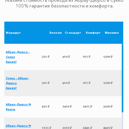
100% гарантия безопастности и комфорта.
Маршрут
Эконом
Стандарт
Комфорт
Минивэн
Абрау-Дюрсо -
Сукко
325 ₽
650 ₽
975 ₽
1300 ₽
Акция!
Сукко - Абрау-
Дюрсо
325 ₽
650 ₽
975 ₽
1300 ₽
Акция!
Абрау-Дюрсо ⇆
825 ₽
1650 ₽
2475 ₽
3300 ₽
Керчь
Абрау-Дюрсо ⇆
1155 ₽
2310 ₽
3465 ₽
4620 ₽