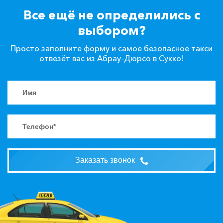
Все ещё не определились с
выбором?
Просто заполните форму и самое безопасное такси
отвезёт вас из Абрау-Дюрсо в Сукко!
Заказать звонок