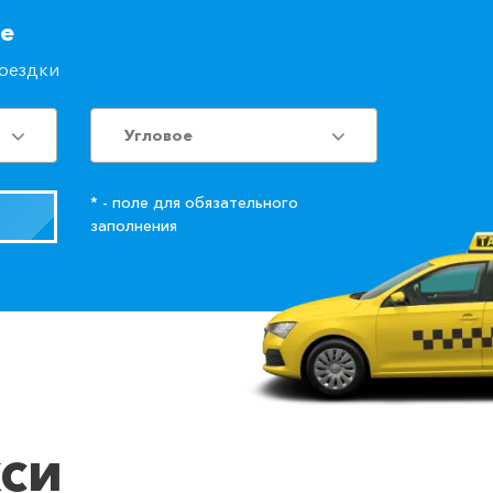
ое
поездки
Угловое
* - поле для обязательного
заполнения
кси