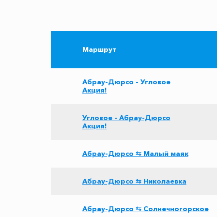
Маршрут
Абрау-Дюрсо - Угловое
Акция!
Угловое - Абрау-Дюрсо
Акция!
Абрау-Дюрсо ⇆ Малый маяк
Абрау-Дюрсо ⇆ Николаевка
Абрау-Дюрсо ⇆ Солнечногорское