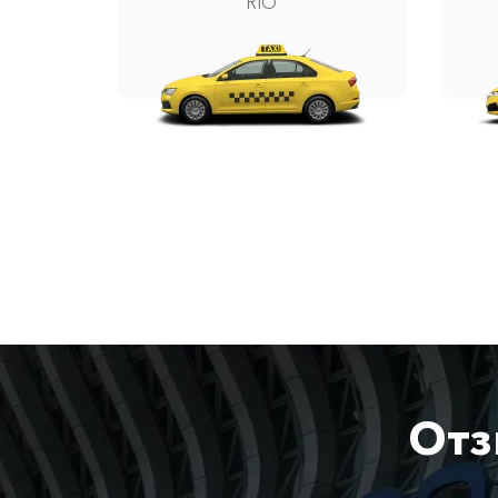
RIO
Отз