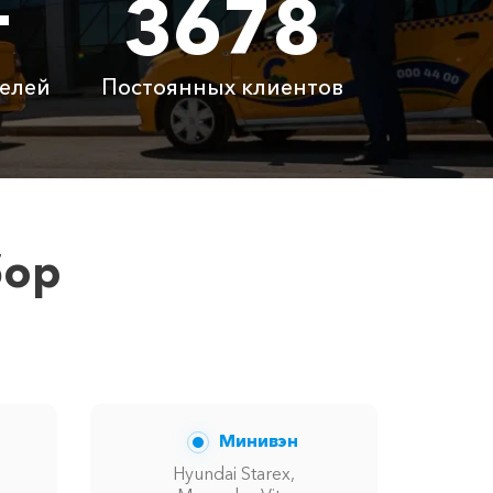
т
3678
 ₽
8200 ₽
елей
Постоянных клиентов
латно
Бесплатно
латно
Бесплатно
 ₽
6100 ₽
бор
вам сообщит менеджер при заказе.
Минивэн
Hyundai Starex,