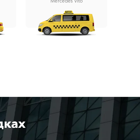
Mercedes Vito
дках