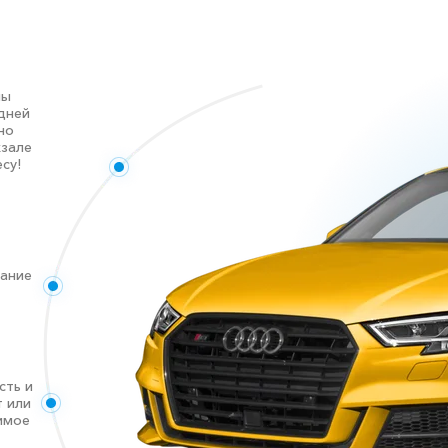
ны
дней
но
кзале
су!
дание
сть и
т или
имое