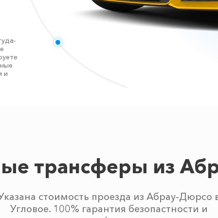
туда-
те
руете
нные
и и
ые трансферы из Аб
Указана стоимость проезда из Абрау-Дюрсо 
Угловое. 100% гарантия безопастности и