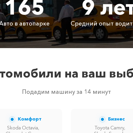
165
9 ле
2050 ₽
4100 ₽
6150
Авто в автопарке
Средний опыт водит
Бесплатно
Бесплатно
Бесп
Бесплатно
Бесплатно
Бесп
3800 ₽
4700 ₽
6300
томобили на ваш вы
твом свободных автомобилей в г Угловое. Точную цену 
Подадим машину за 14 минут
Комфорт
Бизнес
Skoda Octavia,
Toyota Camry,