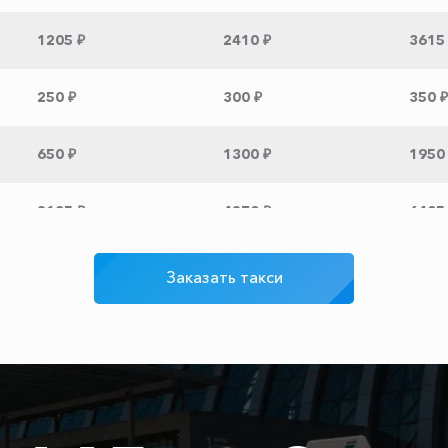
1205 ₽
2410 ₽
3615
250 ₽
300 ₽
350 ₽
650 ₽
1300 ₽
1950
2135 ₽
4270 ₽
6405
1845 ₽
3690 ₽
5535
Заказать такси
1865 ₽
3730 ₽
5595
640 ₽
1280 ₽
1920
585 ₽
1170 ₽
1755