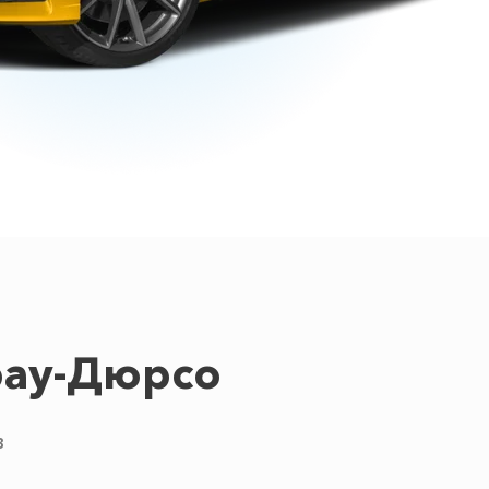
рау-Дюрсо
в