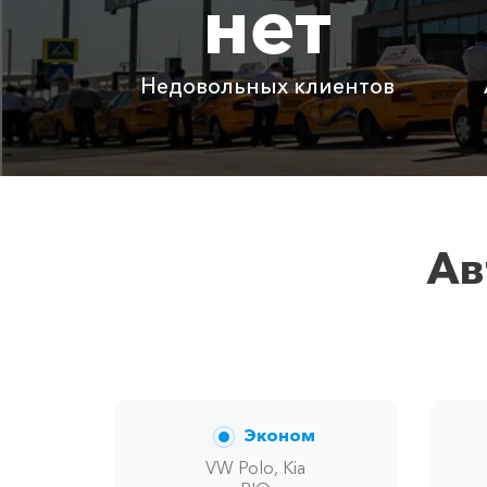
нет
Абрау-Дюрсо ⇆ Чонгар
Недовольных клиентов
Детское автокресло
Ожидание машины
Аренда автомобиля с водителем
Ав
Цены по акции ограничены количес
Эконом
VW Polo, Kia