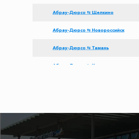
Абрау-Дюрсо ⇆ Щелкино
Абрау-Дюрсо ⇆ Новороссийск
Абрау-Дюрсо ⇆ Тамань
Абрау-Дюрсо ⇆ Красноперекопск
Абрау-Дюрсо ⇆ Эстосадок
Абрау-Дюрсо ⇆ Роза Хутор
Абрау-Дюрсо ⇆ Джубга
Абрау-Дюрсо ⇆ Пересыпь