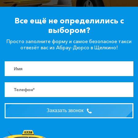
Все ещё не определились с
выбором?
Просто заполните форму и самое безопасное такси
отвезёт вас из Абрау-Дюрсо в Щелкино!
Заказать звонок