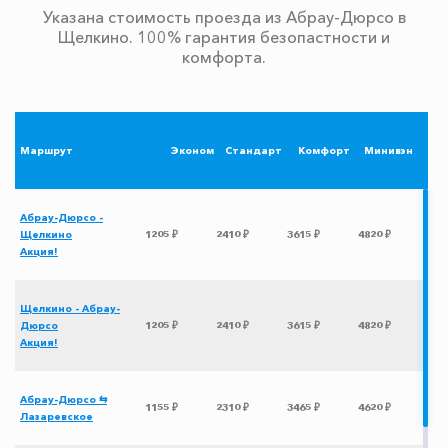
Указана стоимость проезда из Абрау-Дюрсо в
Щелкино. 100% гарантия безопастности и
комфорта.
Маршрут
Эконом
Стандарт
Комфорт
Минивэн
Абрау-Дюрсо -
Щелкино
1205 ₽
2410 ₽
3615 ₽
4820 ₽
Акция!
Щелкино - Абрау-
Дюрсо
1205 ₽
2410 ₽
3615 ₽
4820 ₽
Акция!
Абрау-Дюрсо ⇆
1155 ₽
2310 ₽
3465 ₽
4620 ₽
Лазаревское