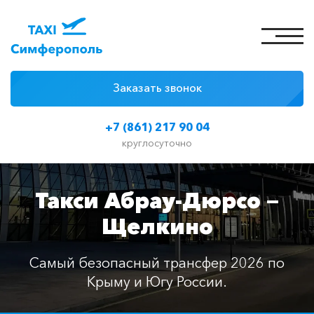
Заказать звонок
4 причины
+7 (861) 217 90 04
Цены на такси
круглосуточно
Классы автомобилей
Такси Абрау-Дюрсо —
Отзывы
Щелкино
Контакты
Самый безопасный трансфер 2026 по
Крыму и Югу России.