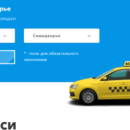
рье
поездки
Семидворье
* - поле для обязательного
заполнения
кси