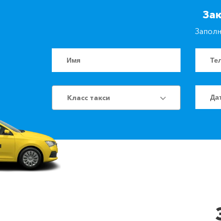
За
Заполн
Класс такси