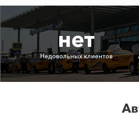
Абрау-Дюрсо ⇆ Дивноморское
нет
Абрау-Дюрсо ⇆ Лермонтово
Абрау-Дюрсо ⇆ Гостагаевская
Недовольных клиентов
Детское автокресло
Ожидание машины
Аренда автомобиля с водителем
Ав
Цены по акции ограничены количеств