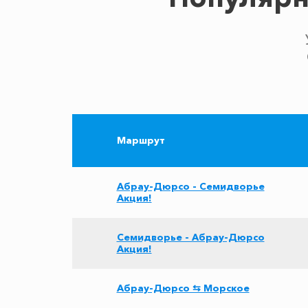
Маршрут
Абрау-Дюрсо - Семидворье
Акция!
Семидворье - Абрау-Дюрсо
Акция!
Абрау-Дюрсо ⇆ Морское