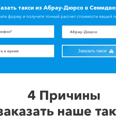
казать такси из Абрау-Дюрсо в Семидво
ите форму и получите точный рассчет стоимости вашей 
Абрау-Дюрсо
Заказать такси
4 Причины
заказать наше та