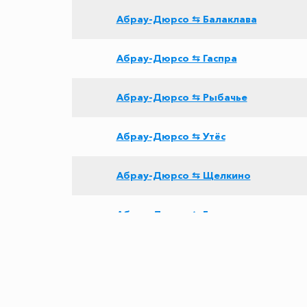
Абрау-Дюрсо ⇆ Балаклава
Абрау-Дюрсо ⇆ Гаспра
Абрау-Дюрсо ⇆ Рыбачье
Абрау-Дюрсо ⇆ Утёс
Абрау-Дюрсо ⇆ Щелкино
Абрау-Дюрсо ⇆ Героевское
Абрау-Дюрсо ⇆ Канака
Абрау-Дюрсо ⇆ Золотое