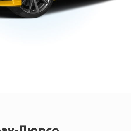
рау-Дюрсо