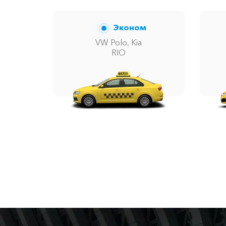
Эконом
VW Polo, Kia
RIO