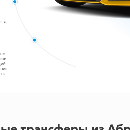
. д.
 не
ени
ий.
ание
т в
ые трансферы из Аб