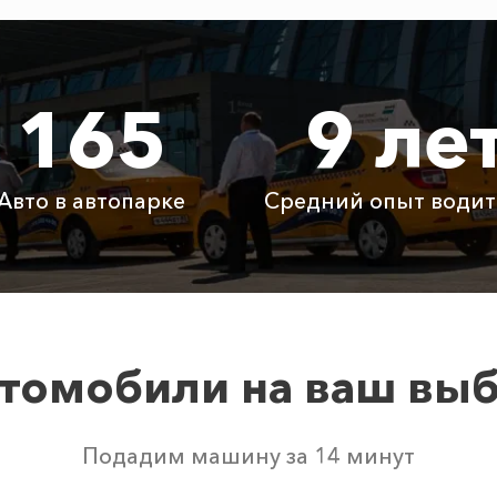
325 ₽
650 ₽
975 ₽
165
9 ле
670 ₽
1340 ₽
2010
225 ₽
450 ₽
675 ₽
Авто в автопарке
Средний опыт водит
Бесплатно
Бесплатно
Бесп
Бесплатно
Бесплатно
Бесп
3800 ₽
4700 ₽
6300
томобили на ваш вы
ом свободных автомобилей в г Семидворье. Точную цен
Подадим машину за 14 минут