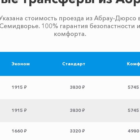
Указана стоимость проезда из Абрау-Дюрсо 
Семидворье. 100% гарантия безопастности 
комфорта.
Эконом
Стандарт
Комф
1915 ₽
3830 ₽
5745
1915 ₽
3830 ₽
5745
1660 ₽
3320 ₽
4980