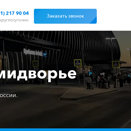
1) 217 90 04
Заказать звонок
круглосуточно
емидворье
оссии.