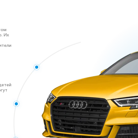
том
. Их
ители
детей
огут