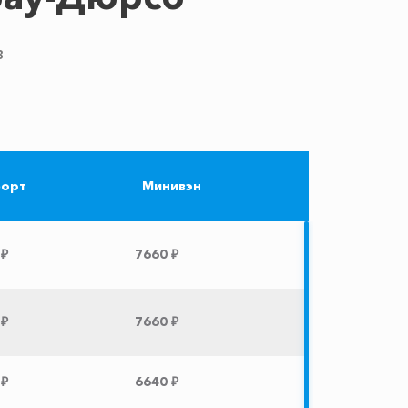
в
и
орт
Минивэн
 ₽
7660 ₽
 ₽
7660 ₽
 ₽
6640 ₽