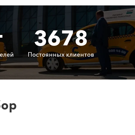
1300 ₽
т
3678
 ₽
2680 ₽
900 ₽
елей
Постоянных клиентов
латно
Бесплатно
латно
Бесплатно
 ₽
6100 ₽
бор
у вам сообщит менеджер при заказе.