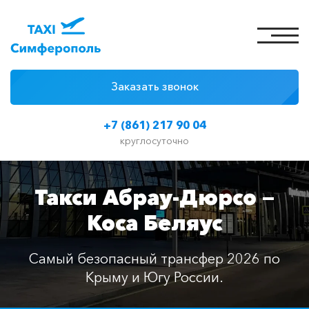
Заказать звонок
4 причины
+7 (861) 217 90 04
Цены на такси
круглосуточно
Классы автомобилей
Такси Абрау-Дюрсо —
Отзывы
Коса Беляус
Контакты
Самый безопасный трансфер 2026 по
Крыму и Югу России.