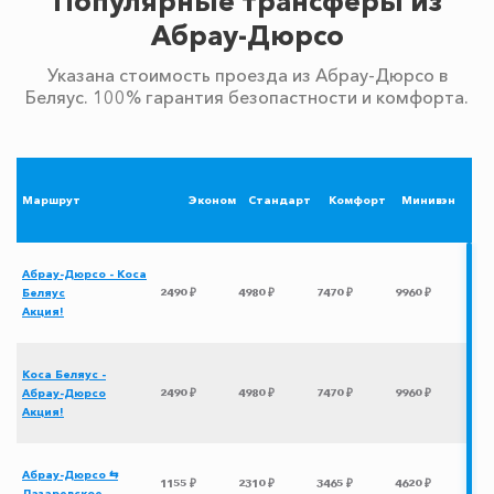
Популярные трансферы из
Абрау-Дюрсо
Указана стоимость проезда из Абрау-Дюрсо в
Беляус. 100% гарантия безопастности и комфорта.
Маршрут
Эконом
Стандарт
Комфорт
Минивэн
Абрау-Дюрсо - Коса
Беляус
2490 ₽
4980 ₽
7470 ₽
9960 ₽
Акция!
Коса Беляус -
Абрау-Дюрсо
2490 ₽
4980 ₽
7470 ₽
9960 ₽
Акция!
Абрау-Дюрсо ⇆
1155 ₽
2310 ₽
3465 ₽
4620 ₽
Лазаревское