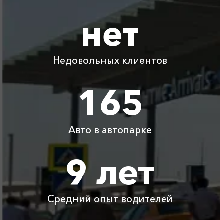
нет
Абрау-Дюрсо ⇆
1610 ₽
3220 ₽
4830 ₽
6440 ₽
Адлер
Недовольных клиентов
Абрау-Дюрсо ⇆
440 ₽
880 ₽
1320 ₽
1760 ₽
Благовещенская
165
Абрау-Дюрсо ⇆
1570 ₽
3140 ₽
4710 ₽
6280 ₽
Хоста
Авто в автопарке
Абрау-Дюрсо ⇆
2365 ₽
4730 ₽
7095 ₽
9460 ₽
Кастрополь
9 лет
Абрау-Дюрсо ⇆
7350 ₽
14700 ₽
22050 ₽
29400 ₽
Брянск
Средний опыт водителей
Детское
Бесплатно
Бесплатно
Бесплатно
Бесплатно
автокресло