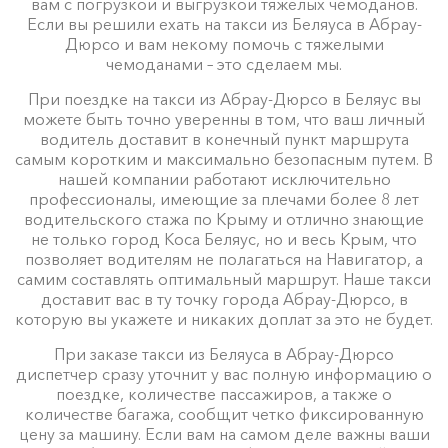
вам с погрузкой и выгрузкой тяжелых чемоданов.
Если вы решили ехать на такси из Беляуса в Абрау-
Дюрсо и вам некому помочь с тяжелыми
чемоданами – это сделаем мы.
При поездке на такси из Абрау-Дюрсо в Беляус вы
можете быть точно уверенны в том, что ваш личный
водитель доставит в конечный пункт маршрута
самым коротким и максимально безопасным путем. В
нашей компании работают исключительно
профессионалы, имеющие за плечами более 8 лет
водительского стажа по Крыму и отлично знающие
не только город Коса Беляус, но и весь Крым, что
позволяет водителям не полагаться на Навигатор, а
самим составлять оптимальный маршрут. Наше такси
доставит вас в ту точку города Абрау-Дюрсо, в
которую вы укажете и никаких доплат за это не будет.
При заказе такси из Беляуса в Абрау-Дюрсо
диспетчер сразу уточнит у вас полную информацию о
поездке, количестве пассажиров, а также о
количестве багажа, сообщит четко фиксированную
цену за машину. Если вам на самом деле важны ваши