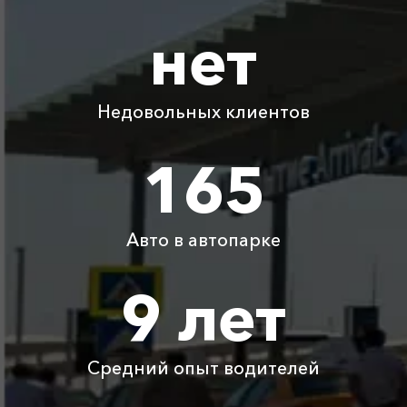
нет
Абрау-Дюрсо ⇆
1845 ₽
3690 ₽
5535 ₽
7380 ₽
Джанкой
Недовольных клиентов
Абрау-Дюрсо ⇆
510 ₽
1020 ₽
1530 ₽
2040 ₽
Славянск-на-Кубани
165
Абрау-Дюрсо ⇆
780 ₽
1560 ₽
2340 ₽
3120 ₽
Ольгинка
Авто в автопарке
Абрау-Дюрсо ⇆
2365 ₽
4730 ₽
7095 ₽
9460 ₽
Кастрополь
9 лет
Абрау-Дюрсо ⇆
1340 ₽
2680 ₽
4020 ₽
5360 ₽
Майкоп
Средний опыт водителей
Детское
Бесплатно
Бесплатно
Бесплатно
Бесплатно
автокресло