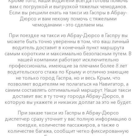
Кроме того, наши водители всегда готовы помочь
вам с погрузкой и выгрузкой тяжелых чемоданов.
Если вы решили ехать на такси из Гаспры в Абрау-
Дюрсо и вам некому помочь с тяжелыми
чемоданами – это сделаем мы.
При поездке на такси из Абрау-Дюрсо в Гаспру вы
можете быть точно уверенны в том, что ваш личный
водитель доставит в конечный пункт маршрута
самым коротким и максимально безопасным путем. В
нашей компании работают исключительно
профессионалы, имеющие за плечами более 8 лет
водительского стажа по Крыму и отлично знающие
не только город Гаспра, но и весь Крым, что
позволяет водителям не полагаться на Навигатор, а
самим составлять оптимальный маршрут. Наше такси
доставит вас в ту точку города Абрау-Дюрсо, в
которую вы укажете и никаких доплат за это не будет.
При заказе такси из Гаспры в Абрау-Дюрсо
диспетчер сразу уточнит у вас полную информацию о
поездке, количестве пассажиров, а также о
количестве багажа, сообщит четко фиксированную