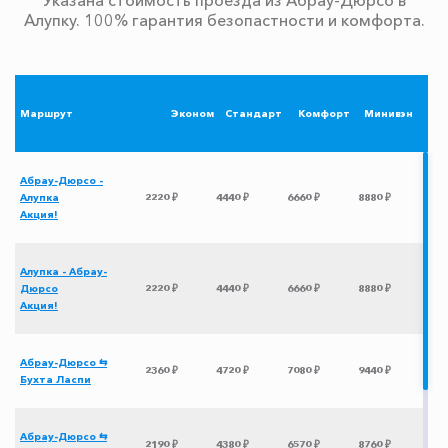
Алупку. 100% гарантия безопастности и комфорта.
Маршрут
Эконом
Стандарт
Комфорт
Минивэн
Абрау-Дюрсо -
Алупка
2220 ₽
4440 ₽
6660 ₽
8880 ₽
Акция!
Алупка - Абрау-
Дюрсо
2220 ₽
4440 ₽
6660 ₽
8880 ₽
Акция!
Абрау-Дюрсо ⇆
2360 ₽
4720 ₽
7080 ₽
9440 ₽
Бухта Ласпи
Абрау-Дюрсо ⇆
2190 ₽
4380 ₽
6570 ₽
8760 ₽