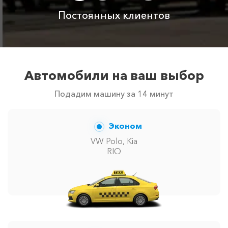
Аренда автомобиля
Постоянных клиентов
3800 ₽
4700 ₽
6300 ₽
6100 ₽
с водителем
Цены по акции ограничены количеством свободных
автомобилей в г Алупка. Точную цену вам сообщит
менеджер при заказе.
Автомобили на ваш выбор
Подадим машину за 14 минут
Эконом
VW Polo, Kia
RIO