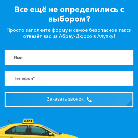
Все ещё не определились с
выбором?
Просто заполните форму и самое безопасное такси
отвезёт вас из Абрау-Дюрсо в Алупку!
Заказать звонок