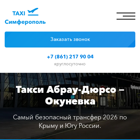
Заказать звонок
4 причины
+7 (861) 217 90 04
Цены на такси
круглосуточно
Классы автомобилей
Такси Абрау-Дюрсо —
Отзывы
Окуневка
Контакты
Самый безопасный трансфер 2026 по
Крыму и Югу России.