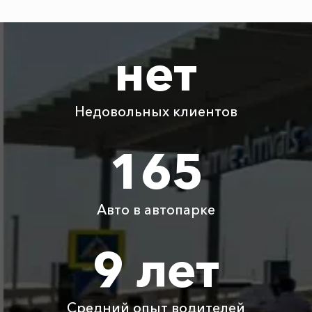
Абрау-Дюрсо ⇆
525 ₽
1050 ₽
1575 ₽
2100 ₽
Голубицкая
нет
Абрау-Дюрсо ⇆
2380 ₽
4760 ₽
7140 ₽
9520 ₽
Фороская церковь
Недовольных клиентов
Абрау-Дюрсо ⇆
915 ₽
1830 ₽
2745 ₽
3660 ₽
Туапсе
165
Абрау-Дюрсо ⇆
1845 ₽
3690 ₽
5535 ₽
7380 ₽
Эстосадок
Авто в автопарке
Абрау-Дюрсо ⇆
1725 ₽
3450 ₽
5175 ₽
6900 ₽
Зеленогорье
9 лет
Абрау-Дюрсо ⇆
380 ₽
760 ₽
1140 ₽
1520 ₽
Джигинка
Средний опыт водителей