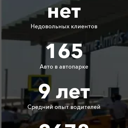
нет
Абрау-Дюрсо ⇆
345 ₽
690 ₽
1035 ₽
1380 ₽
Большой Утриш
Недовольных клиентов
Абрау-Дюрсо ⇆
1590 ₽
3180 ₽
4770 ₽
6360 ₽
Капсель
165
Абрау-Дюрсо ⇆
2095 ₽
4190 ₽
6285 ₽
8380 ₽
Чайка
Авто в автопарке
Абрау-Дюрсо ⇆
1340 ₽
2680 ₽
4020 ₽
5360 ₽
Майкоп
9 лет
Абрау-Дюрсо ⇆
аэропорт
775 ₽
1550 ₽
2325 ₽
3100 ₽
Краснодар
Средний опыт водителей
Детское
Бесплатно
Бесплатно
Бесплатно
Бесплатно
автокресло