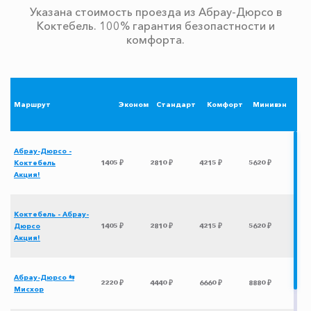
Указана стоимость проезда из Абрау-Дюрсо в
Коктебель. 100% гарантия безопастности и
комфорта.
Маршрут
Эконом
Стандарт
Комфорт
Минивэн
Абрау-Дюрсо -
Коктебель
1405 ₽
2810 ₽
4215 ₽
5620 ₽
Акция!
Коктебель - Абрау-
Дюрсо
1405 ₽
2810 ₽
4215 ₽
5620 ₽
Акция!
Абрау-Дюрсо ⇆
2220 ₽
4440 ₽
6660 ₽
8880 ₽
Мисхор