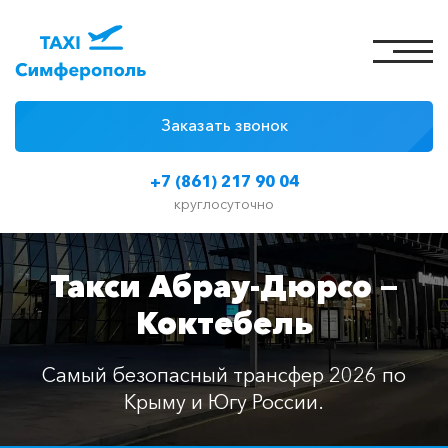
Заказать звонок
4 причины
+7 (861) 217 90 04
Цены на такси
круглосуточно
Классы автомобилей
Такси Абрау-Дюрсо —
Отзывы
Коктебель
Контакты
Самый безопасный трансфер 2026 по
Крыму и Югу России.