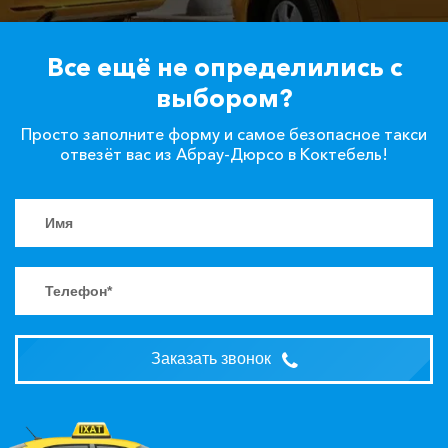
Все ещё не определились с
выбором?
Просто заполните форму и самое безопасное такси
отвезёт вас из Абрау-Дюрсо в Коктебель!
Заказать звонок