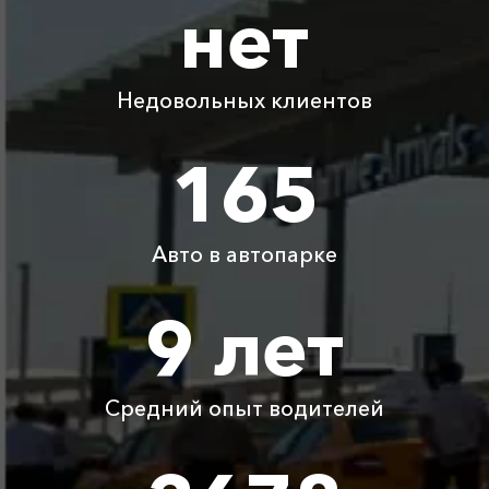
нет
Абрау-Дюрсо ⇆
Воронцовскй
2230 ₽
4460 ₽
6690 ₽
8920 ₽
дворец
Недовольных клиентов
Абрау-Дюрсо ⇆
1845 ₽
3690 ₽
5535 ₽
7380 ₽
Джанкой
165
Абрау-Дюрсо ⇆
1280 ₽
2560 ₽
3840 ₽
5120 ₽
Приморско-Ахтарск
Авто в автопарке
Абрау-Дюрсо ⇆ Зуя
1705 ₽
3410 ₽
5115 ₽
6820 ₽
9 лет
Абрау-Дюрсо ⇆
250 ₽
500 ₽
750 ₽
1000 ₽
Бетта
Средний опыт водителей
Детское
Бесплатно
Бесплатно
Бесплатно
Бесплатно
автокресло