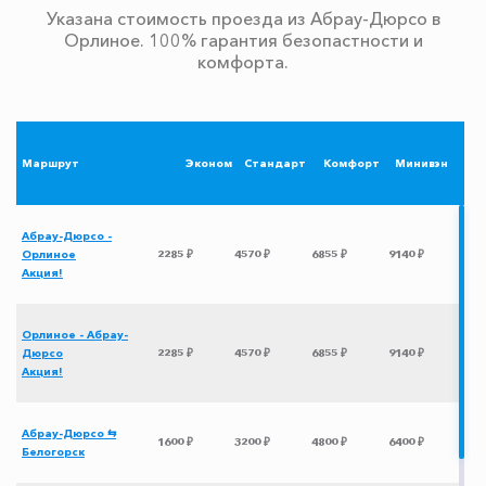
Указана стоимость проезда из Абрау-Дюрсо в
Орлиное. 100% гарантия безопастности и
комфорта.
Маршрут
Эконом
Стандарт
Комфорт
Минивэн
Абрау-Дюрсо -
Орлиное
2285 ₽
4570 ₽
6855 ₽
9140 ₽
Акция!
Орлиное - Абрау-
Дюрсо
2285 ₽
4570 ₽
6855 ₽
9140 ₽
Акция!
Абрау-Дюрсо ⇆
1600 ₽
3200 ₽
4800 ₽
6400 ₽
Белогорск