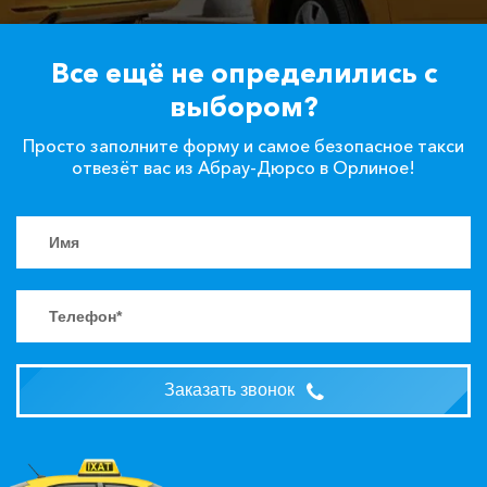
Все ещё не определились с
выбором?
Просто заполните форму и самое безопасное такси
отвезёт вас из Абрау-Дюрсо в Орлиное!
Заказать звонок