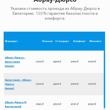
Указана стоимость проезда из Абрау-Дюрсо в
Евпаторию. 100% гарантия безопастности и
комфорта.
Маршрут
Эконом
Стандарт
Комфорт
Минивэн
Абрау-Дюрсо -
Евпатория
2300 ₽
4600 ₽
6900 ₽
9200 ₽
Акция!
Евпатория - Абрау-
Дюрсо
2300 ₽
4600 ₽
6900 ₽
9200 ₽
Акция!
Абрау-Дюрсо ⇆
2065 ₽
4130 ₽
6195 ₽
8260 ₽
Бахчисарай