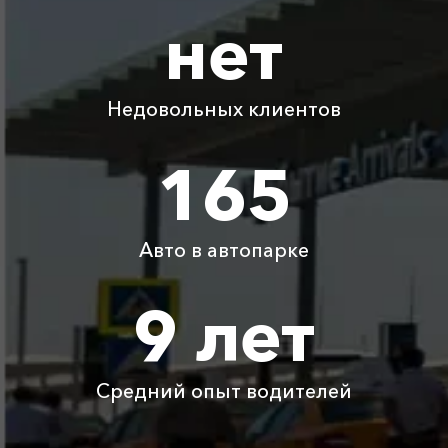
нет
Абрау-Дюрсо ⇆
345 ₽
690 ₽
1035 ₽
1380 ₽
Большой Утриш
Недовольных клиентов
Абрау-Дюрсо ⇆
2490 ₽
4980 ₽
7470 ₽
9960 ₽
Коса Беляус
165
Абрау-Дюрсо ⇆
2105 ₽
4210 ₽
6315 ₽
8420 ₽
Карасан
Авто в автопарке
Абрау-Дюрсо ⇆
250 ₽
500 ₽
750 ₽
1000 ₽
Бетта
9 лет
Абрау-Дюрсо ⇆
7350 ₽
14700 ₽
22050 ₽
29400 ₽
Брянск
Средний опыт водителей
Детское
Бесплатно
Бесплатно
Бесплатно
Бесплатно
автокресло