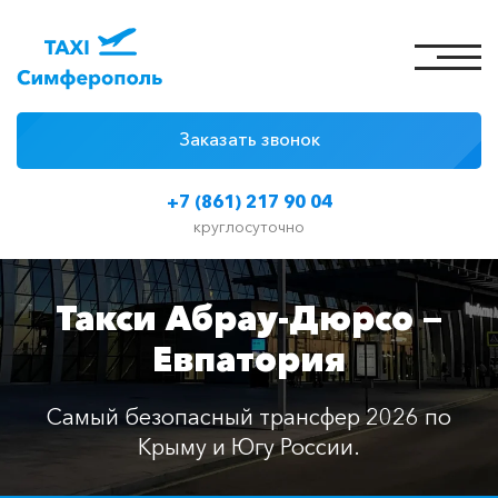
Заказать звонок
4 причины
+7 (861) 217 90 04
Цены на такси
круглосуточно
Классы автомобилей
Такси Абрау-Дюрсо —
Отзывы
Евпатория
Контакты
Самый безопасный трансфер 2026 по
Крыму и Югу России.