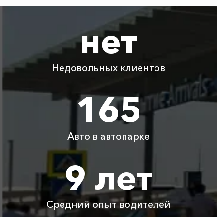
2080 ₽
4160 ₽
6240 ₽
8320 ₽
Ростов-на-Дону
нет
Абрау-Дюрсо ⇆
650 ₽
1300 ₽
1950 ₽
2600 ₽
Тамань
Недовольных клиентов
Абрау-Дюрсо ⇆
1865 ₽
3730 ₽
5595 ₽
7460 ₽
Роза Хутор
165
Абрау-Дюрсо ⇆
1590 ₽
3180 ₽
4770 ₽
6360 ₽
Капсель
Авто в автопарке
Абрау-Дюрсо ⇆
1725 ₽
3450 ₽
5175 ₽
6900 ₽
Зеленогорье
9 лет
Абрау-Дюрсо ⇆
1550 ₽
3100 ₽
4650 ₽
6200 ₽
Чапаевка
Средний опыт водителей
Детское
Бесплатно
Бесплатно
Бесплатно
Бесплатно