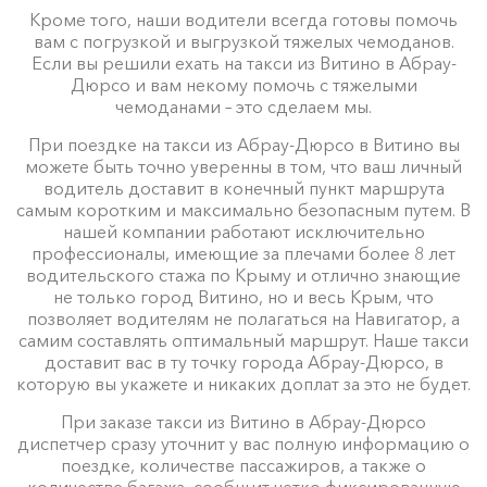
Кроме того, наши водители всегда готовы помочь
вам с погрузкой и выгрузкой тяжелых чемоданов.
Если вы решили ехать на такси из Витино в Абрау-
Дюрсо и вам некому помочь с тяжелыми
чемоданами – это сделаем мы.
При поездке на такси из Абрау-Дюрсо в Витино вы
можете быть точно уверенны в том, что ваш личный
водитель доставит в конечный пункт маршрута
самым коротким и максимально безопасным путем. В
нашей компании работают исключительно
профессионалы, имеющие за плечами более 8 лет
водительского стажа по Крыму и отлично знающие
не только город Витино, но и весь Крым, что
позволяет водителям не полагаться на Навигатор, а
самим составлять оптимальный маршрут. Наше такси
доставит вас в ту точку города Абрау-Дюрсо, в
которую вы укажете и никаких доплат за это не будет.
При заказе такси из Витино в Абрау-Дюрсо
диспетчер сразу уточнит у вас полную информацию о
поездке, количестве пассажиров, а также о
количестве багажа, сообщит четко фиксированную