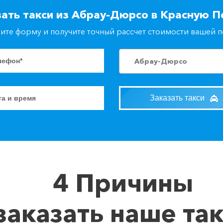
зать такси из Абрау-Дюрсо в Красную П
ите форму и получите точный рассчет стоимости вашей 
Абрау-Дюрсо
Заказать такси
4 Причины
заказать наше та