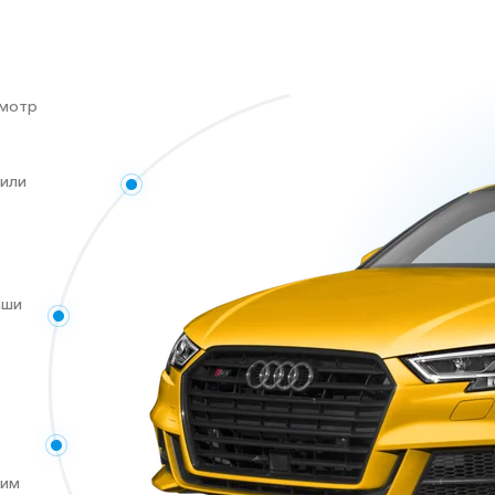
смотр
 или
аши
ким