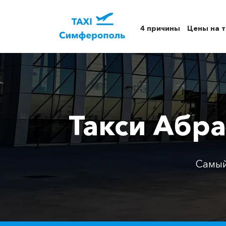
4 причины
Цены на т
Такси Абр
Самый