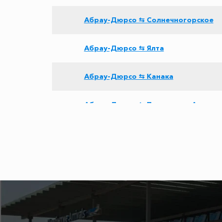
Абрау-Дюрсо ⇆ Солнечногорское
Абрау-Дюрсо ⇆ Ялта
Абрау-Дюрсо ⇆ Канака
Абрау-Дюрсо ⇆ Приморско-Ахтарск
Абрау-Дюрсо ⇆ Приветное
Абрау-Дюрсо ⇆ Большой Утриш
Абрау-Дюрсо ⇆ Хоста
Абрау-Дюрсо ⇆ Чапаевка