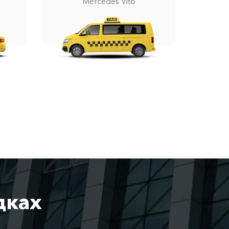
Mercedes Vito
дках