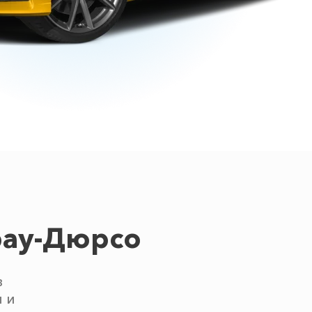
рау-Дюрсо
в
 и