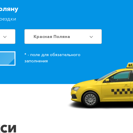
оляну
поездки
Красная Поляна
* - поле для обязательного
заполнения
кси