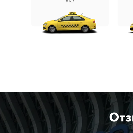
RIO
Отз