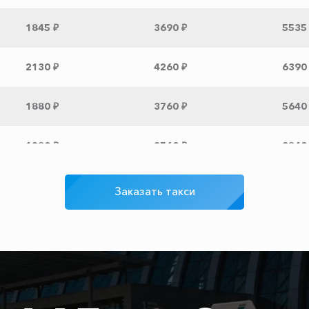
1845 ₽
3690 ₽
5535
2130 ₽
4260 ₽
6390
1880 ₽
3760 ₽
5640
1280 ₽
2560 ₽
3840
1735 ₽
3470 ₽
5205
Заказать такси
345 ₽
690 ₽
1035
1570 ₽
3140 ₽
4710
1550 ₽
3100 ₽
4650