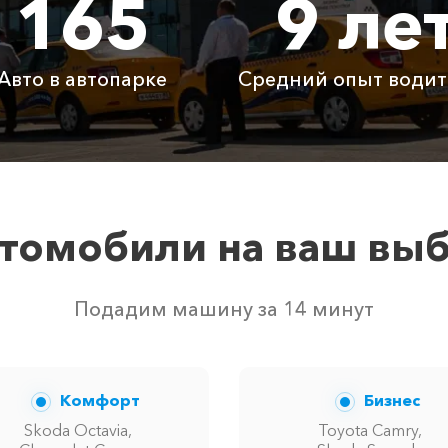
165
9 ле
5450 ₽
10900 ₽
1635
Авто в автопарке
Средний опыт водит
Бесплатно
Бесплатно
Бесп
Бесплатно
Бесплатно
Бесп
3800 ₽
4700 ₽
6300
томобили на ваш вы
м свободных автомобилей в г Красная Поляна. Точную це
Подадим машину за 14 минут
Комфорт
Бизнес
Skoda Octavia,
Toyota Camry,