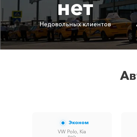
нет
Абрау-Дюрсо ⇆ Воронеж
Недовольных клиентов
Детское автокресло
Ожидание машины
Аренда автомобиля с водителем
Ав
Цены по акции ограничены количество
Эконом
VW Polo, Kia