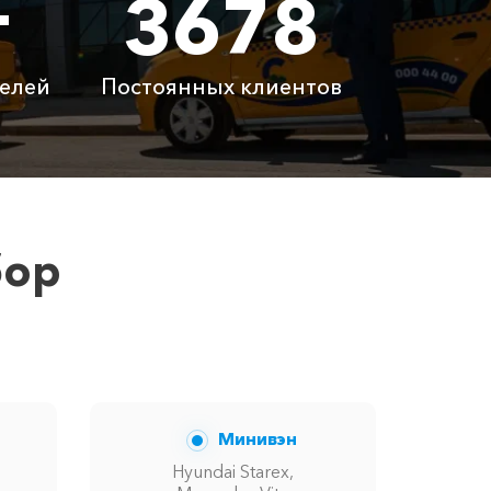
т
3678
0 ₽
21800 ₽
елей
Постоянных клиентов
латно
Бесплатно
латно
Бесплатно
 ₽
6100 ₽
бор
ну вам сообщит менеджер при заказе.
Минивэн
Hyundai Starex,