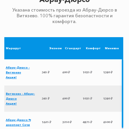
Указана стоимость проезда из Абрау-Дюрсо в
Витязево. 100% гарантия безопастности и
комфорта.
Маршрут
Эконом
Стандарт
Комфорт
Минивэн
Абрау-Дюрсо -
Витязево
345 ₽
690 ₽
1035 ₽
1380 ₽
Акция!
Витязево - Абрау-
Дюрсо
345 ₽
690 ₽
1035 ₽
1380 ₽
Акция!
Абрау-Дюрсо ⇆
1625 ₽
3250 ₽
4875 ₽
6500 ₽
аэропорт Сочи