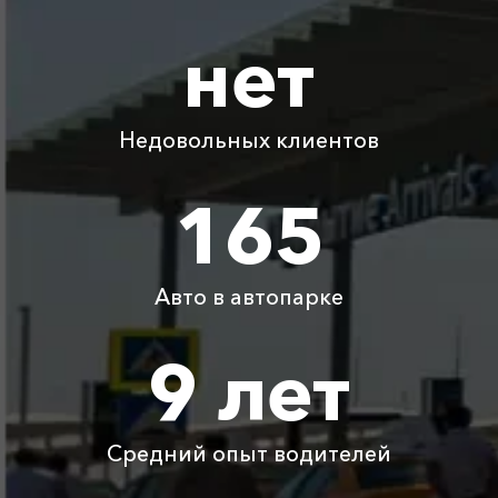
1575 ₽
3150 ₽
4725 ₽
6300 ₽
Судак
нет
Абрау-Дюрсо ⇆
2180 ₽
4360 ₽
6540 ₽
8720 ₽
Угловое
Недовольных клиентов
Абрау-Дюрсо ⇆
1845 ₽
3690 ₽
5535 ₽
7380 ₽
Джанкой
165
Абрау-Дюрсо ⇆
1215 ₽
2430 ₽
3645 ₽
4860 ₽
Мысовое
Авто в автопарке
Абрау-Дюрсо ⇆
1825 ₽
3650 ₽
5475 ₽
7300 ₽
Красная Поляна
9 лет
Абрау-Дюрсо ⇆
1340 ₽
2680 ₽
4020 ₽
5360 ₽
Майкоп
Средний опыт водителей
Детское