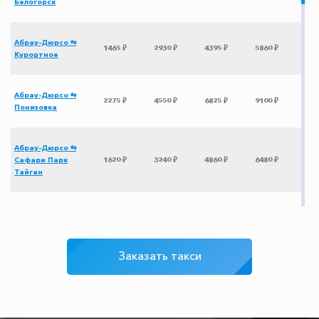
Белогорск
Абрау-Дюрсо ⇆
1465 ₽
2930 ₽
4395 ₽
5860 ₽
Курортное
Абрау-Дюрсо ⇆
2275 ₽
4550 ₽
6825 ₽
9100 ₽
Понизовка
Абрау-Дюрсо ⇆
Сафари Парк
1620 ₽
3240 ₽
4860 ₽
6480 ₽
Тайган
Абрау-Дюрсо ⇆
2310 ₽
4620 ₽
6930 ₽
9240 ₽
Севастополь
Заказать такси
Абрау-Дюрсо ⇆
1845 ₽
3690 ₽
5535 ₽
7380 ₽
Солнечногорское
Абрау-Дюрсо ⇆