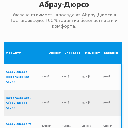
Абрау-Дюрсо
Указана стоимость проезда из Абрау-Дюрсо в
Гостагаевскую. 100% гарантия безопастности и
комфорта.
Маршрут
Эконом
Стандарт
Комфорт
Минивэн
Абрау-Дюрсо -
Гостагаевская
225 ₽
450 ₽
675 ₽
900 ₽
Акция!
Гостагаевская -
Абрау-Дюрсо
225 ₽
450 ₽
675 ₽
900 ₽
Акция!
Абрау-Дюрсо ⇆
1600 ₽
3200 ₽
4800 ₽
6400 ₽