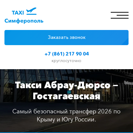
Заказать звонок
4 причины
+7 (861) 217 90 04
Цены на такси
круглосуточно
Классы автомобилей
Такси Абрау-Дюрсо —
Отзывы
Гостагаевская
Контакты
Самый безопасный трансфер 2026 по
Крыму и Югу России.