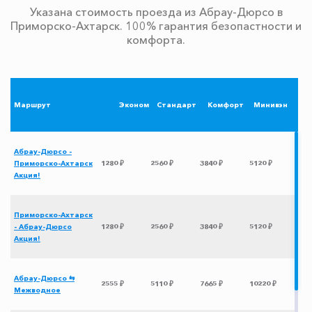
Указана стоимость проезда из Абрау-Дюрсо в
Приморско-Ахтарск. 100% гарантия безопастности и
комфорта.
Маршрут
Эконом
Стандарт
Комфорт
Минивэн
Абрау-Дюрсо -
Приморско-Ахтарск
1280 ₽
2560 ₽
3840 ₽
5120 ₽
Акция!
Приморско-Ахтарск
- Абрау-Дюрсо
1280 ₽
2560 ₽
3840 ₽
5120 ₽
Акция!
Абрау-Дюрсо ⇆
2555 ₽
5110 ₽
7665 ₽
10220 ₽
Межводное