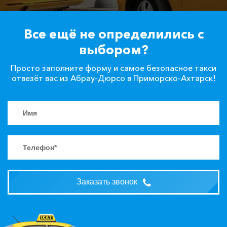
Все ещё не определились с
выбором?
Просто заполните форму и самое безопасное такси
отвезёт вас из Абрау-Дюрсо в Приморско-Ахтарск!
Заказать звонок