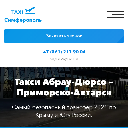
Заказать звонок
4 причины
+7 (861) 217 90 04
Цены на такси
круглосуточно
Классы автомобилей
Такси Абрау-Дюрсо —
Отзывы
Приморско-Ахтарск
Контакты
Самый безопасный трансфер 2026 по
Крыму и Югу России.