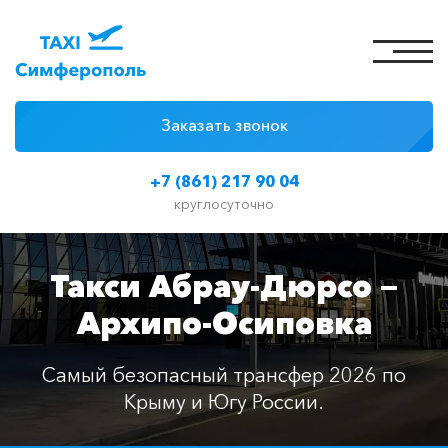
Заказать звонок
4 причины
+7 (861) 217 90 04
Цены на такси
круглосуточно
Классы автомобилей
Такси Абрау-Дюрсо —
Отзывы
Архипо-Осиповка
Контакты
Самый безопасный трансфер 2026 по
Крыму и Югу России.