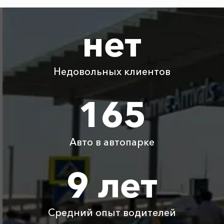
1880 ₽
3760 ₽
5640 ₽
7520 ₽
Канака
нет
Абрау-Дюрсо ⇆
1215 ₽
2430 ₽
3645 ₽
4860 ₽
Мысовое
Недовольных клиентов
Абрау-Дюрсо ⇆
915 ₽
1830 ₽
2745 ₽
3660 ₽
Туапсе
165
Абрау-Дюрсо ⇆
895 ₽
1790 ₽
2685 ₽
3580 ₽
Горячий Ключ
Авто в автопарке
Абрау-Дюрсо ⇆
2365 ₽
4730 ₽
7095 ₽
9460 ₽
Кастрополь
9 лет
Абрау-Дюрсо ⇆
1550 ₽
3100 ₽
4650 ₽
6200 ₽
Чапаевка
Средний опыт водителей
Детское