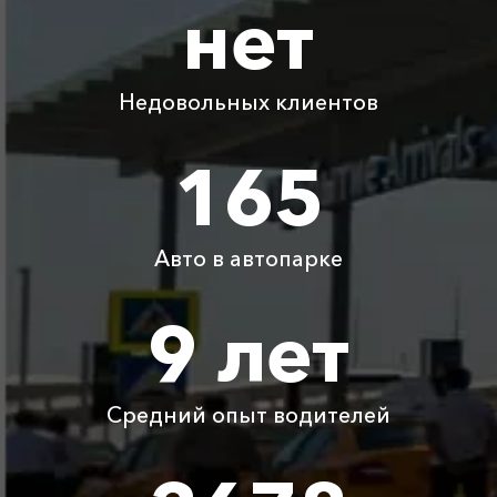
нет
Абрау-Дюрсо ⇆
440 ₽
880 ₽
1320 ₽
1760 ₽
Благовещенская
Недовольных клиентов
Абрау-Дюрсо ⇆
360 ₽
720 ₽
1080 ₽
1440 ₽
Джанхот
165
Абрау-Дюрсо ⇆
1570 ₽
3140 ₽
4710 ₽
6280 ₽
Хоста
Авто в автопарке
Абрау-Дюрсо ⇆
2095 ₽
4190 ₽
6285 ₽
8380 ₽
Вилино
9 лет
Абрау-Дюрсо ⇆
2305 ₽
4610 ₽
6915 ₽
9220 ₽
Новоозерное
Средний опыт водителей
Детское
Бесплатно
Бесплатно
Бесплатно
Бесплатно
автокресло