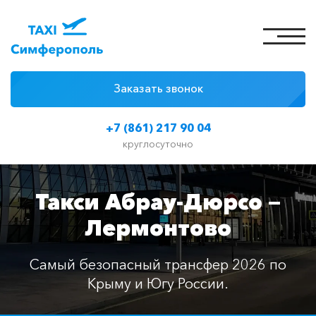
Заказать звонок
4 причины
+7 (861) 217 90 04
Цены на такси
круглосуточно
Классы автомобилей
Такси Абрау-Дюрсо —
Отзывы
Лермонтово
Контакты
Самый безопасный трансфер 2026 по
Крыму и Югу России.