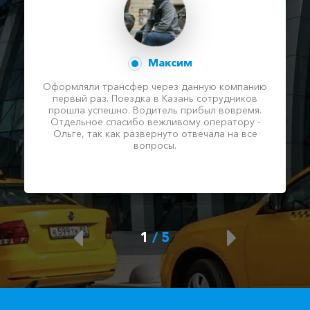
Максим
Оформляли трансфер через данную компанию
первый раз. Поездка в Казань сотрудников
прошла успешно. Водитель прибыл вовремя.
Отдельное спасибо вежливому оператору -
Ольге, так как развернуто отвечала на все
вопросы.
1
/
5