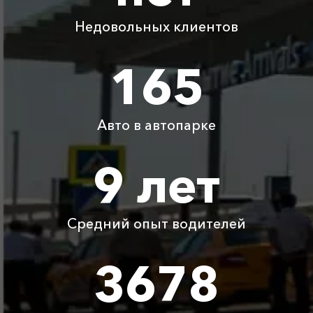
Недовольных клиентов
Абрау-Дюрсо ⇆
1865 ₽
3730 ₽
5595 ₽
7460 ₽
Роза Хутор
165
Абрау-Дюрсо ⇆
540 ₽
1080 ₽
1620 ₽
2160 ₽
Архипо-Осиповка
Авто в автопарке
Абрау-Дюрсо ⇆
440 ₽
880 ₽
1320 ₽
1760 ₽
Благовещенская
9 лет
Абрау-Дюрсо ⇆
2305 ₽
4610 ₽
6915 ₽
9220 ₽
Новоозерное
Средний опыт водителей
Детское
Бесплатно
Бесплатно
Бесплатно
Бесплатно
автокресло
3678
Ожидание машины
Бесплатно
Бесплатно
Бесплатно
Бесплатно