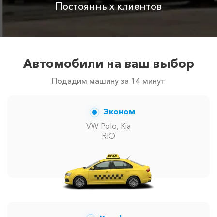
Постоянных клиентов
Аренда автомобиля
3800 ₽
4700 ₽
6300 ₽
6100 ₽
с водителем
Цены по акции ограничены количеством свободных
автомобилей в г Поповка. Точную цену вам сообщит
Автомобили на ваш выбор
менеджер при заказе.
Подадим машину за 14 минут
Эконом
VW Polo, Kia
RIO