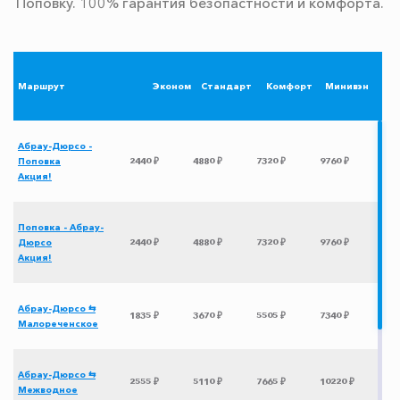
Поповку. 100% гарантия безопастности и комфорта.
Маршрут
Эконом
Стандарт
Комфорт
Минивэн
Абрау-Дюрсо -
Поповка
2440 ₽
4880 ₽
7320 ₽
9760 ₽
Акция!
Поповка - Абрау-
Дюрсо
2440 ₽
4880 ₽
7320 ₽
9760 ₽
Акция!
Абрау-Дюрсо ⇆
1835 ₽
3670 ₽
5505 ₽
7340 ₽
Малореченское
Абрау-Дюрсо ⇆
2555 ₽
5110 ₽
7665 ₽
10220 ₽
Межводное