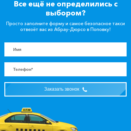
Все ещё не определились с
выбором?
Просто заполните форму и самое безопасное такси
отвезёт вас из Абрау-Дюрсо в Поповку!
Заказать звонок