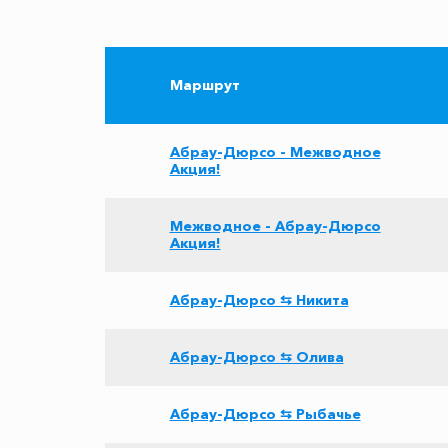
Маршрут
Абрау-Дюрсо - Межводное
Акция!
Межводное - Абрау-Дюрсо
Акция!
Абрау-Дюрсо ⇆ Никита
Абрау-Дюрсо ⇆ Олива
Абрау-Дюрсо ⇆ Рыбачье