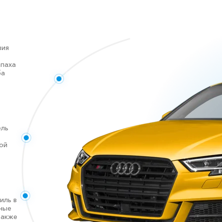
вия
апаха
ба
ель
ой
иль в
чные
также