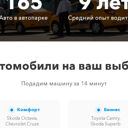
165
9 ле
1855 ₽
3710 ₽
5565
Авто в автопарке
Средний опыт водит
Бесплатно
Бесплатно
Бесп
Бесплатно
Бесплатно
Бесп
3800 ₽
4700 ₽
6300
томобили на ваш вы
вом свободных автомобилей в г Межводное. Точную цену
Подадим машину за 14 минут
Комфорт
Бизнес
Skoda Octavia,
Toyota Camry,
Chevrolet Cruze
Skoda Superb