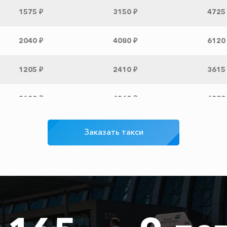
1575 ₽
3150 ₽
4725
2040 ₽
4080 ₽
6120
1205 ₽
2410 ₽
3615
2130 ₽
4260 ₽
6390
1880 ₽
3760 ₽
5640
Заказать такси
ец
2230 ₽
4460 ₽
6690
1610 ₽
3220 ₽
4830
1845 ₽
3690 ₽
5535