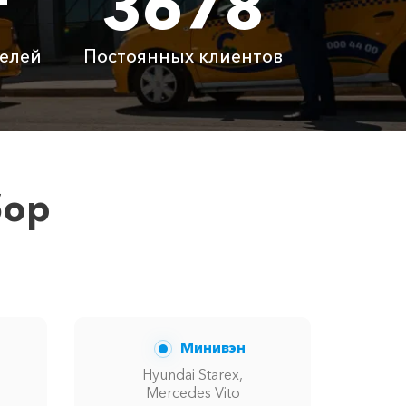
т
3678
 ₽
7420 ₽
елей
Постоянных клиентов
латно
Бесплатно
латно
Бесплатно
 ₽
6100 ₽
бор
 вам сообщит менеджер при заказе.
Минивэн
Hyundai Starex,
Mercedes Vito