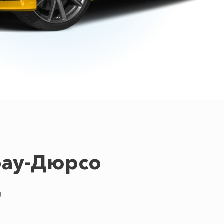
рау-Дюрсо
в