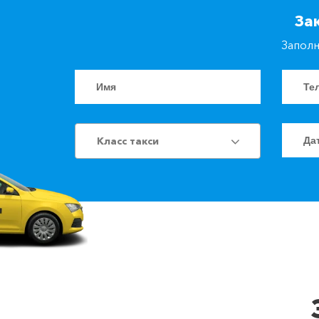
За
Заполн
Класс такси