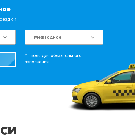
ное
поездки
Межводное
* - поле для обязательного
заполнения
кси