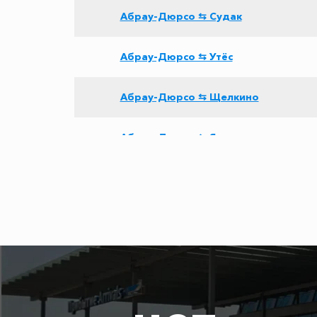
Абрау-Дюрсо ⇆ Судак
Абрау-Дюрсо ⇆ Утёс
Абрау-Дюрсо ⇆ Щелкино
Абрау-Дюрсо ⇆ Ялта
Абрау-Дюрсо ⇆ Симферополь
Абрау-Дюрсо ⇆ Воронцовскй двор
Абрау-Дюрсо ⇆ Адлер
Абрау-Дюрсо ⇆ Эстосадок