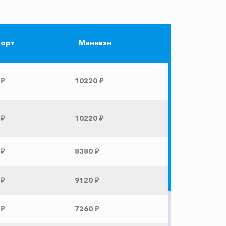
орт
Минивэн
 ₽
10220 ₽
 ₽
10220 ₽
 ₽
8380 ₽
 ₽
9120 ₽
 ₽
7260 ₽