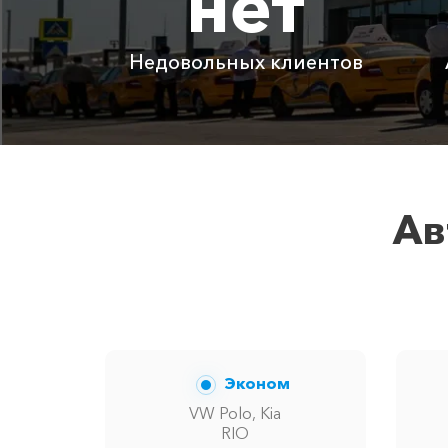
нет
Абрау-Дюрсо ⇆ Красногвардейское
Недовольных клиентов
Детское автокресло
Ожидание машины
Аренда автомобиля с водителем
Ав
Цены по акции ограничены количест
Эконом
VW Polo, Kia
RIO