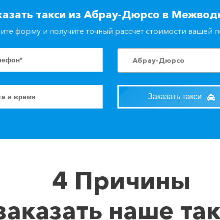
казать такси из Абрау-Дюрсо в Межвод
ите форму и получите точный рассчет стоимости вашей 
Абрау-Дюрсо
Заказать такси
4 Причины
заказать наше та