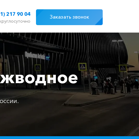
1) 217 90 04
Заказать звонок
круглосуточно
ежводное
оссии.