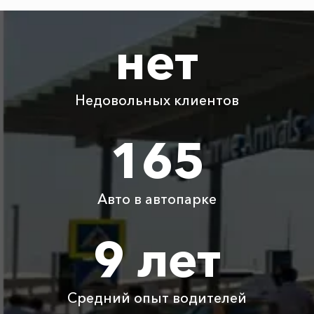
2225 ₽
4450 ₽
6675 ₽
8900 ₽
Учкуевка
нет
Абрау-Дюрсо ⇆
2130 ₽
4260 ₽
6390 ₽
8520 ₽
Ялта
Недовольных клиентов
Абрау-Дюрсо ⇆
325 ₽
650 ₽
975 ₽
1300 ₽
Сукко
165
Абрау-Дюрсо ⇆
325 ₽
650 ₽
975 ₽
1300 ₽
Дивноморское
Авто в автопарке
Абрау-Дюрсо ⇆
1290 ₽
2580 ₽
3870 ₽
5160 ₽
Владиславовка
9 лет
Абрау-Дюрсо ⇆
аэропорт
775 ₽
1550 ₽
2325 ₽
3100 ₽
Краснодар
Средний опыт водителей