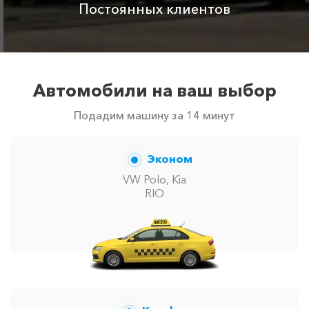
Постоянных клиентов
Аренда автомобиля
3800 ₽
4700 ₽
6300 ₽
6100 ₽
с водителем
Цены по акции ограничены количеством свободных
Автомобили на ваш выбор
автомобилей в г Джанхот. Точную цену вам сообщит
менеджер при заказе.
Подадим машину за 14 минут
Эконом
VW Polo, Kia
RIO