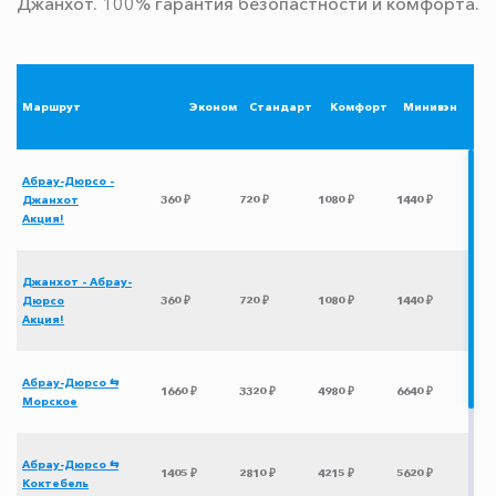
Джанхот. 100% гарантия безопастности и комфорта.
Маршрут
Эконом
Стандарт
Комфорт
Минивэн
Абрау-Дюрсо -
Джанхот
360 ₽
720 ₽
1080 ₽
1440 ₽
Акция!
Джанхот - Абрау-
Дюрсо
360 ₽
720 ₽
1080 ₽
1440 ₽
Акция!
Абрау-Дюрсо ⇆
1660 ₽
3320 ₽
4980 ₽
6640 ₽
Морское
Абрау-Дюрсо ⇆
1405 ₽
2810 ₽
4215 ₽
5620 ₽
Коктебель