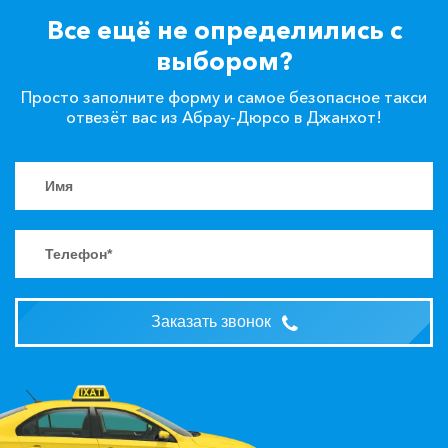
Все ещё не определились с
выбором?
Просто заполните форму и самое безопасное такси
отвезёт вас из Абрау-Дюрсо в Джанхот!
Заказать звонок