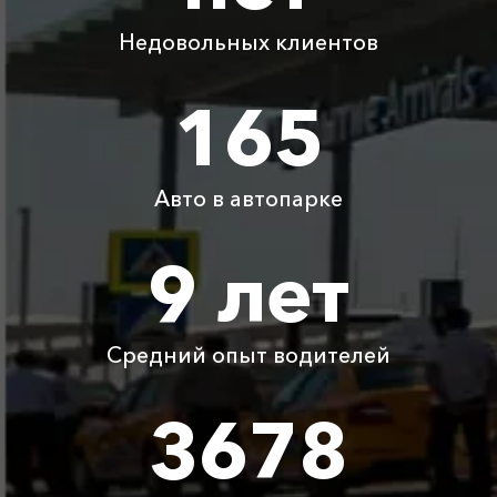
Недовольных клиентов
Абрау-Дюрсо ⇆
295 ₽
590 ₽
885 ₽
1180 ₽
Крымск
165
Абрау-Дюрсо ⇆
300 ₽
350 ₽
400 ₽
450 ₽
Широкая Балка
Авто в автопарке
Абрау-Дюрсо ⇆
1550 ₽
3100 ₽
4650 ₽
6200 ₽
Чапаевка
9 лет
Абрау-Дюрсо ⇆
аэропорт
775 ₽
1550 ₽
2325 ₽
3100 ₽
Краснодар
Средний опыт водителей
Детское
Бесплатно
Бесплатно
Бесплатно
Бесплатно
3678
автокресло
Ожидание машины
Бесплатно
Бесплатно
Бесплатно
Бесплатно